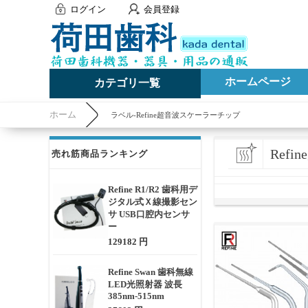
ログイン
会員登録
ホームページ
カテゴリ一覧
ホーム
ラベル-Refine超音波スケーラーチップ
Ref
売れ筋商品ランキング
Refine R1/R2 歯科用デ
ジタル式Ｘ線撮影セン
サ USB口腔内センサ
ー
129182 円
Refine Swan 歯科無線
LED光照射器 波長
385nm-515nm