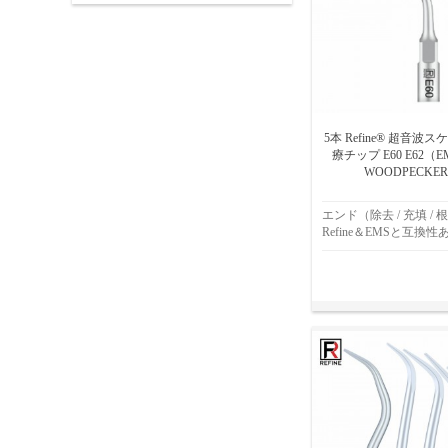
5本 Refine® 超音
療チップ E60 E62（E
WOODPECKE
エンド（除去 / 充填 / 
Refine＆EMSと互換性