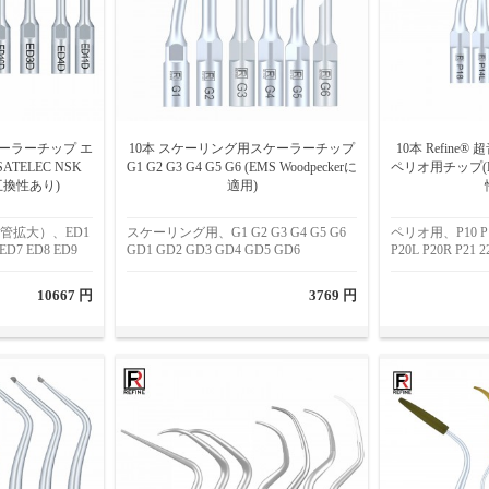
スケーラーチップ エ
10本 スケーリング用スケーラーチップ
10本 Refin
TELEC NSK
G1 G2 G3 G4 G5 G6 (EMS Woodpeckerに
ペリオ用チップ(EM
と互換性あり)
適用)
 根管拡大）、ED1
スケーリング用、G1 G2 G3 G4 G5 G6
ペリオ用、P10 P11 
 ED7 ED8 ED9
GD1 GD2 GD3 GD4 GD5 GD6
P20L P20R P21 2
10667 円
3769 円