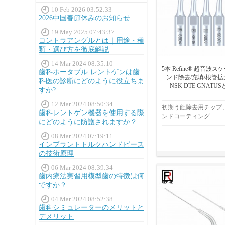
10 Feb 2026 03:52:33
2026中国春節休みのお知らせ
19 May 2025 07:43:37
コントラアングルとは｜用途・種
類・選び方を徹底解説
14 Mar 2024 08:35:10
5本 Refine® 超音波
歯科ポータブル レントゲンは歯
ンド除去/充填/根管拡大
科医の診断にどのように役立ちま
NSK DTE GNAT
すか?
12 Mar 2024 08:50:34
初期う蝕除去用チップ
歯科レントゲン機器を使用する際
ンドコーティング
にどのように防護されますか？
08 Mar 2024 07:19:11
インプラントトルクハンドピース
の技術原理
06 Mar 2024 08:39:34
歯内療法実習用模型歯の特徴は何
ですか？
04 Mar 2024 08:52:38
歯科シミュレーターのメリットと
デメリット