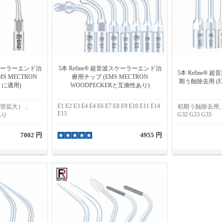
波スケーラーエンド治
5本 Refine® 超音波スケーラーエンド治
5本 Refine®
MS MECTRON
療用チップ (EMS MECTRON
期う蝕除去用 (EMS
R に適用)
WOODPECKERと互換性あり)
E1 E2 E3 E4 E4 E6 E7 E8 E9 E10 E11 E14
根管拡大） 、
初期う蝕除去用、G2
E15
G32 G33 G35
あり
7002 円
4955 円