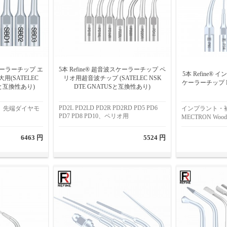
スケーラーチップ エ
5本 Refine® 超音波スケーラーチップ ペ
5本 Refine
用(SATELEC
リオ用超音波チップ (SATELEC NSK
ケーラーチップ P90 
USと互換性あり)
DTE GNATUSと互換性あり)
PD2L PD2LD PD2R PD2RD PD5 PD6
、先端ダイヤモ
インプラント・
PD7 PD8 PD10、ペリオ用
MECTRON Wood
6463 円
5524 円