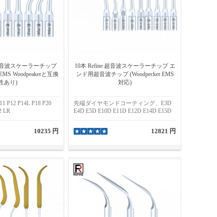
e® 超音波スケーラーチップ
10本 Refine 超音波スケーラーチップ エ
S Woodpeakerと互換
ンド用超音波チップ (Woodpecker EMS
性あり)
対応)
P12 P14L P18 P20
先端ダイヤモンドコーティング、E3D
2 LR
E4D E5D E10D E11D E12D E14D E15D
10235 円
12821 円