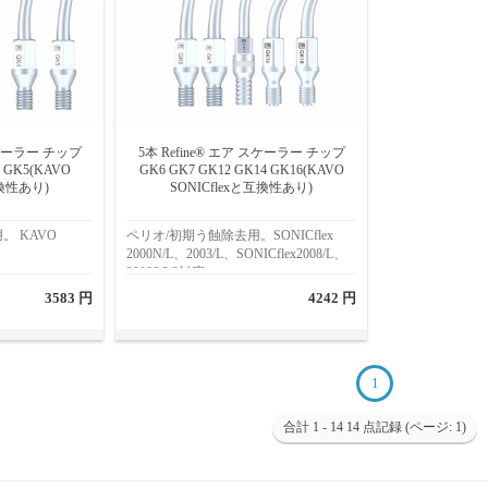
 スケーラー チップ
5本 Refine® エア スケーラー チップ
4 GK5(KAVO
GK6 GK7 GK12 GK14 GK16(KAVO
互換性あり)
SONICflexと互換性あり)
。 KAVO
ペリオ/初期う蝕除去用。SONICflex
り
2000N/L、2003/L、SONICflex2008/L、
2008S/LS対応
3583 円
4242 円
1
合計 1 - 14 14 点記録 (ページ: 1)