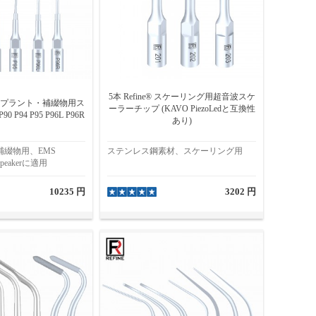
5本 Refine® スケーリング用超音波スケ
® インプラント・補綴物用ス
ーラーチップ (KAVO PiezoLedと互換性
P94 P95 P96L P96R
あり)
補綴物用、EMS
ステンレス鋼素材、スケーリング用
peakerに適用
10235 円
3202 円