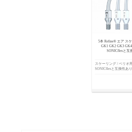
5本 Refine® エア
GK1 GK2 GK3 GK
SONICflexと
スケーリング / ペリオ用
SONICflexと互換性あ