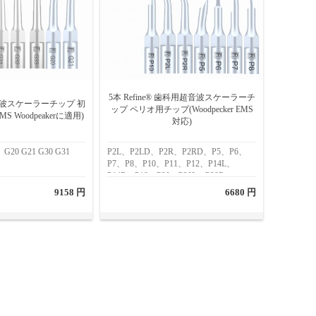
5本 Refine® 歯科用超音波スケーラーチ
 超音波スケーラーチップ 初
ップ ペリオ用チップ(Woodpecker EMS
 Woodpeakerに適用)
対応)
0 G21 G30 G31
P2L、P2LD、P2R、P2RD、P5、P6、
P7、P8、P10、P11、P12、P14L、
P14R、P18、P20、P20L、P20R、
P21L、P21R、P22L、P22R
9158 円
6680 円