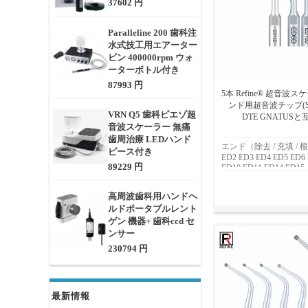
37602 円
Paralleline 200 歯科注
水式技工用エアーター
ビン 400000rpm ウォ
ーターボトル付き
87993 円
5本 Refine® 超音波
ンド用超音波チップ(SA
VRN Q5 歯科ピエゾ超
DTE GNATUS
音波スケーラー 無痛
歯周治療 LEDハンド
エンド（除去 / 充填 /
ピース付き
ED2 ED3 ED4 ED5 ED6
89229 円
ED10 ED11 ED14 ED15
高周波歯科用ハンドヘ
ルドポータブルレント
ゲン 機器+ 歯科ccd セ
ンサー
230794 円
最新情報