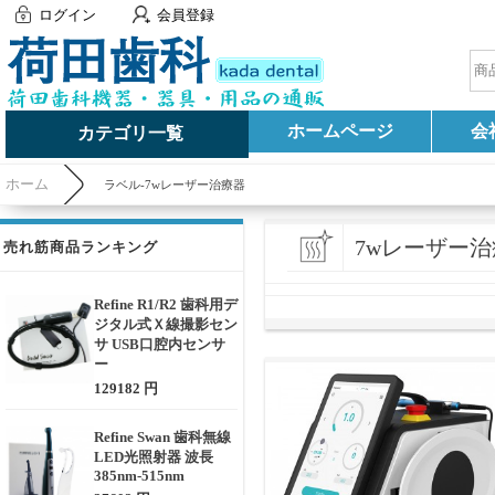
ログイン
会員登録
ホームページ
会
カテゴリ一覧
ホーム
ラベル-7wレーザー治療器
7wレーザー
売れ筋商品ランキング
Refine R1/R2 歯科用デ
ジタル式Ｘ線撮影セン
サ USB口腔内センサ
ー
129182 円
Refine Swan 歯科無線
LED光照射器 波長
385nm-515nm