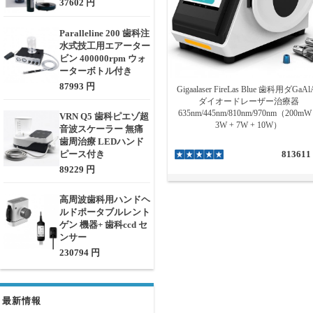
37602 円
Paralleline 200 歯科注
水式技工用エアーター
ビン 400000rpm ウォ
ーターボトル付き
87993 円
Gigaalaser FireLas Blue 歯科用ダGaAl
ダイオードレーザー治療器
635nm/445nm/810nm/970nm（200mW
VRN Q5 歯科ピエゾ超
3W + 7W + 10W）
音波スケーラー 無痛
歯周治療 LEDハンド
ピース付き
813611
89229 円
高周波歯科用ハンドヘ
ルドポータブルレント
ゲン 機器+ 歯科ccd セ
ンサー
230794 円
最新情報