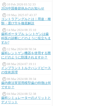
10 Feb 2026 03:52:33
2026中国春節休みのお知らせ
19 May 2025 07:43:37
コントラアングルとは｜用途・種
類・選び方を徹底解説
14 Mar 2024 08:35:10
歯科ポータブル レントゲンは歯
科医の診断にどのように役立ちま
すか?
12 Mar 2024 08:50:34
歯科レントゲン機器を使用する際
にどのように防護されますか？
08 Mar 2024 07:19:11
インプラントトルクハンドピース
の技術原理
06 Mar 2024 08:39:34
歯内療法実習用模型歯の特徴は何
ですか？
04 Mar 2024 08:52:38
歯科シミュレーターのメリットと
デメリット