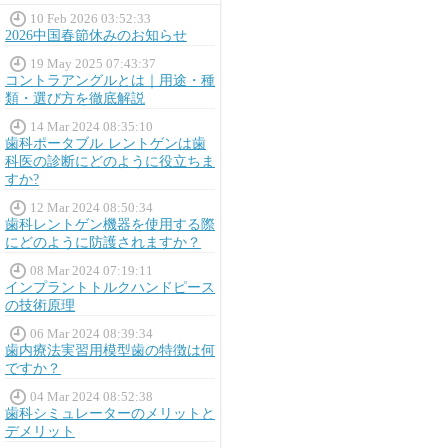
10 Feb 2026 03:52:33
2026中国春節休みのお知らせ
19 May 2025 07:43:37
コントラアングルとは｜用途・種
類・選び方を徹底解説
14 Mar 2024 08:35:10
歯科ポータブル レントゲンは歯
科医の診断にどのように役立ちま
すか?
12 Mar 2024 08:50:34
歯科レントゲン機器を使用する際
にどのように防護されますか？
08 Mar 2024 07:19:11
インプラントトルクハンドピース
の技術原理
06 Mar 2024 08:39:34
歯内療法実習用模型歯の特徴は何
ですか？
04 Mar 2024 08:52:38
歯科シミュレーターのメリットと
デメリット