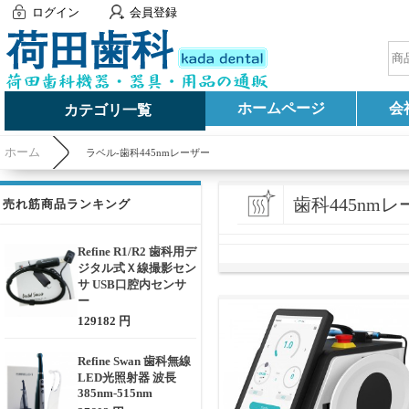
ログイン
会員登録
ホームページ
会
カテゴリ一覧
ホーム
ラベル-歯科445nmレーザー
歯科445nm
売れ筋商品ランキング
Refine R1/R2 歯科用デ
ジタル式Ｘ線撮影セン
サ USB口腔内センサ
ー
129182 円
Refine Swan 歯科無線
LED光照射器 波長
385nm-515nm