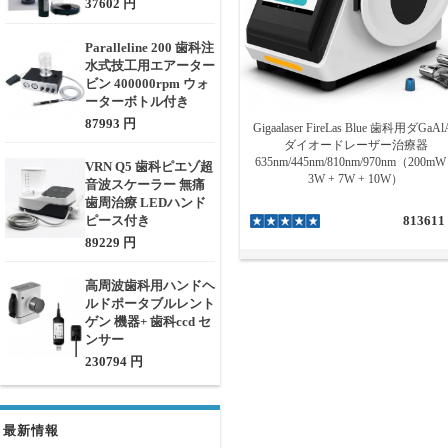
37602 円
Paralleline 200 歯科注
水式技工用エアーター
ビン 400000rpm ウォ
ーターボトル付き
87993 円
Gigaalaser FireLas Blue 歯科用ダGaAl
ダイオードレーザー治療器
635nm/445nm/810nm/970nm（200mW
VRN Q5 歯科ピエゾ超
3W + 7W + 10W）
音波スケーラー 無痛
歯周治療 LEDハンド
ピース付き
813611
89229 円
高周波歯科用ハンドヘ
ルドポータブルレント
ゲン 機器+ 歯科ccd セ
ンサー
230794 円
最新情報