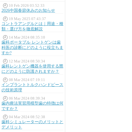
10 Feb 2026 03:52:33
2026中国春節休みのお知らせ
19 May 2025 07:43:37
コントラアングルとは｜用途・種
類・選び方を徹底解説
14 Mar 2024 08:35:10
歯科ポータブル レントゲンは歯
科医の診断にどのように役立ちま
すか?
12 Mar 2024 08:50:34
歯科レントゲン機器を使用する際
にどのように防護されますか？
08 Mar 2024 07:19:11
インプラントトルクハンドピース
の技術原理
06 Mar 2024 08:39:34
歯内療法実習用模型歯の特徴は何
ですか？
04 Mar 2024 08:52:38
歯科シミュレーターのメリットと
デメリット