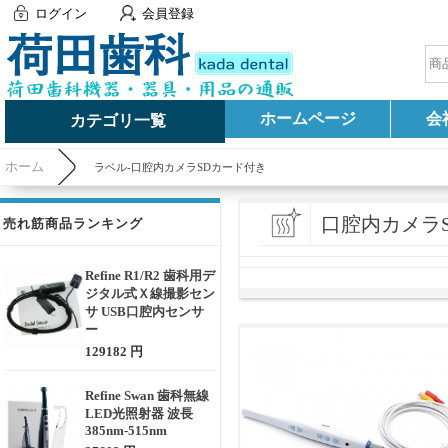
ログイン
会員登録
ホームページ
会
カテゴリ一覧
ホーム
ラベル-口腔内カメラSDカード付き
口腔内カメラ
売れ筋商品ランキング
Refine R1/R2 歯科用デ
ジタル式Ｘ線撮影セン
サ USB口腔内センサ
ー
129182 円
Refine Swan 歯科無線
LED光照射器 波長
385nm-515nm