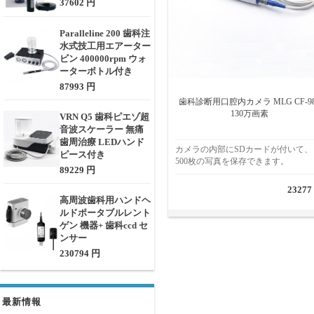
37602 円
Paralleline 200 歯科注
水式技工用エアーター
ビン 400000rpm ウォ
ーターボトル付き
87993 円
歯科診断用口腔内カメラ MLG CF-98
130万画素
VRN Q5 歯科ピエゾ超
音波スケーラー 無痛
歯周治療 LEDハンド
カメラの内部にSDカードが付いて、
ピース付き
500枚の写真を保存できます。
89229 円
23277
高周波歯科用ハンドヘ
ルドポータブルレント
ゲン 機器+ 歯科ccd セ
ンサー
230794 円
最新情報