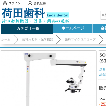
ログイン
会員登録
ホームページ
会
カテゴリ一覧
ホーム
歯科用照明・光学機器
歯科マイクロスコープ
S
(S
品番
総合
販
マニ