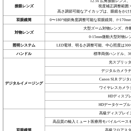
12.5x 広角接眼レンズ
接眼レンズ
視度補正調整範囲:+6
高さ調節可能なアイカップは、眼鏡をかけ
双眼鏡筒
0〜180°傾斜角度調整可能な双眼鏡筒、f=170m
大型ズーム対物レンズ、作動距離
対物レンズ
0-15mm微動大型対物レン
照明システム
LED電球、明るさ調整可能、中心照度は30000-
ハンドル
標準両側ハンドル、36
光スプリッ
デジタルカメラ
Canon SLR デ
デジタルイメージング
ワイヤレスカメラ
HDディスプ
HDデータケーブル
高級ディスプレイ
高品質の輸入ミュート医療用モバイルベース
双眼鏡筒
高級フロアス