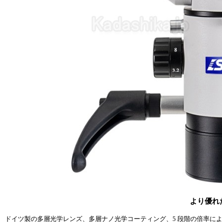
より優れ
ドイツ製の多層光学レンズ、多層ナノ光学コーティング、5 段階の倍率により