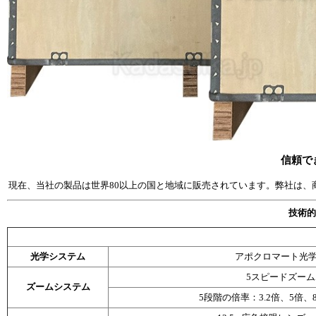
信頼で
現在、当社の製品は世界80以上の国と地域に販売されています。弊社は、
技術的
光学システム
アポクロマート光
5スピードズー
ズームシステム
5段階の倍率：3.2倍、5倍、8