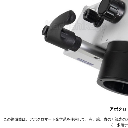
アポクロ
この顕微鏡は、アポクロマート光学系を使用して、赤、緑、青の可視光の
ズ、多層ナ