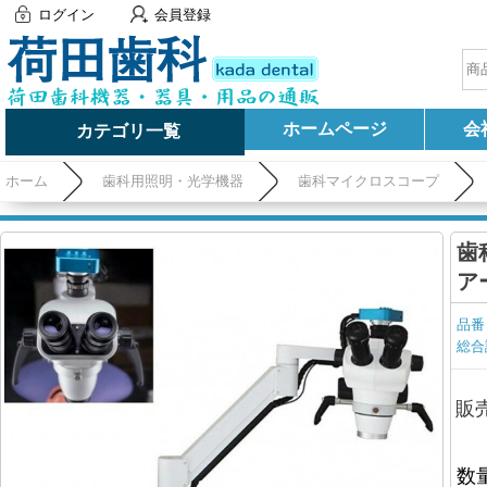
ログイン
会員登録
ホームページ
会
カテゴリ一覧
ホーム
歯科用照明・光学機器
歯科マイクロスコープ
歯
ア
品番
総合
販
数