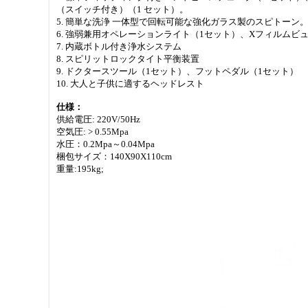
（スイッチ付き）（1 セット）。
5. 簡単な洗浄 一体型で回転可能な強化ガラス製のスピトーン
6. 強弱兼用オペレーションライト（1セット）、Xフィルムビ
7. 内蔵ボトル付き浄水システム
8. スピリットロックタイト平衡装置
9. ドクタースツール（1セット）、フットペダル（1セット）
10. 大人と子供に適するヘッドレスト
仕様：
供給電圧: 220V/50Hz
空気圧: > 0.55Mpa
水圧：0.2Mpa～0.04Mpa
梱包サイズ：140X90X110cm
重量:195kg;