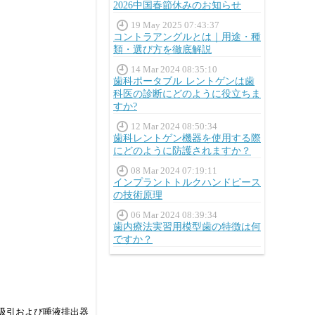
2026中国春節休みのお知らせ
19 May 2025 07:43:37
コントラアングルとは｜用途・種
類・選び方を徹底解説
14 Mar 2024 08:35:10
歯科ポータブル レントゲンは歯
科医の診断にどのように役立ちま
すか?
12 Mar 2024 08:50:34
歯科レントゲン機器を使用する際
にどのように防護されますか？
08 Mar 2024 07:19:11
インプラントトルクハンドピース
の技術原理
06 Mar 2024 08:39:34
歯内療法実習用模型歯の特徴は何
ですか？
水吸引および唾液排出器