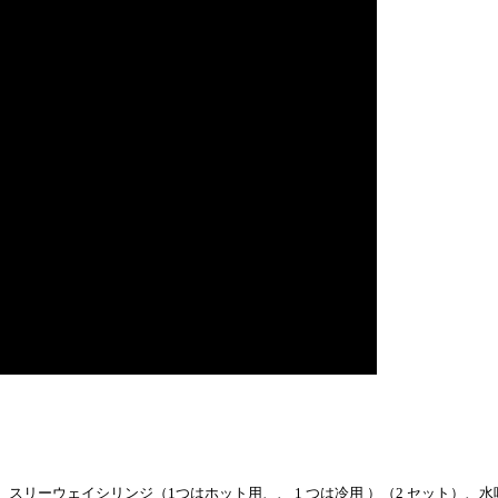
、スリーウェイシリンジ（1つはホット用、、 1 つは冷用 ）（2 セット）、