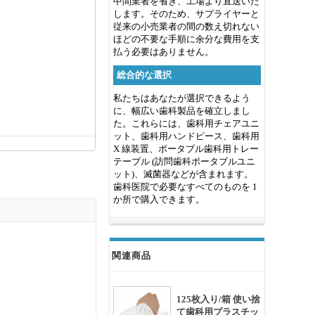
中間業者を省き、工場より直送いた
します。そのため、サプライヤーと
従来の小売業者の間の数え切れない
ほどの不要な手順に余分な費用を支
払う必要はありません。
総合的な選択
私たちはあなたが選択できるよう
に、幅広い歯科製品を確立しまし
た。これらには、歯科用チェアユニ
ット、歯科用ハンドピース、歯科用
X 線装置、ポータブル歯科用トレー
テーブル (訪問歯科ポータブルユニ
ット)、滅菌器などが含まれます。
歯科医院で必要なすべてのものを 1
か所で購入できます。
関連商品
125枚入り/箱 使い捨
て歯科用プラスチッ