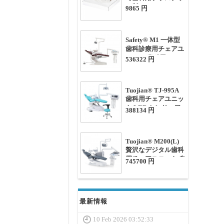
ク製フルチェアカバ
9865 円
ー 73.5cm x 203cm
Safety® M1 一体型
歯科診療用チェアユ
ニット 歯科用チェア
536322 円
ー 3つ水ろ過
Tuojian® TJ-995A
歯科用チェアユニッ
ト LED センサー口
388134 円
腔ライト付き
Tuojian® M200(L)
贅沢なデジタル歯科
用チェアユニット 自
745700 円
動消毒LCDタッチス
クリーン
最新情報
10 Feb 2026 03:52:33