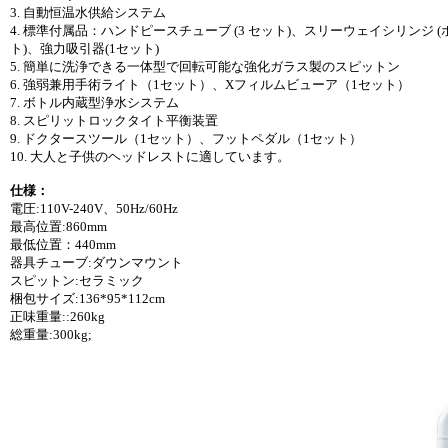
3. 自動恒温水供給システム
4. 標準付属品：ハンドピースチューブ (3 セット)、スリーウェイシリンジ (ホ
ト)、強力吸引器(1セット)
5. 簡単に洗浄できる一体型で回転可能な強化ガラス製のスピットン
6. 強弱兼用手術ライト（1セット）、Xフィルムビューア（1セット）
7. ボトル内蔵型浄水システム
8. スピリットロックタイト平衡装置
9. ドクタースツール（1セット）、フットペダル（1セット）
10. 大人と子供のヘッドレストに適しています。
仕様：
電圧:110V-240V、50Hz/60Hz
最高位置:860mm
最低位置：440mm
器具チューブ:ダウンマウント
スピットン:セラミック
梱包サイズ:136*95*112cm
正味重量::260kg
総重量:300kg;