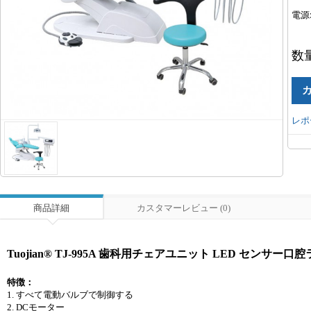
電源
数
レポ
商品詳細
カスタマーレビュー (0)
Tuojian® TJ-995A 歯科用チェアユニット LED センサー
特徴：
1. すべて電動バルブで制御する
2. DCモーター