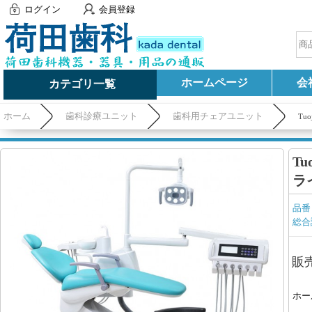
ログイン
会員登録
ホームページ
会
カテゴリ一覧
ホーム
歯科診療ユニット
歯科用チェアユニット
Tu
T
ラ
品番
総合
販
ホー