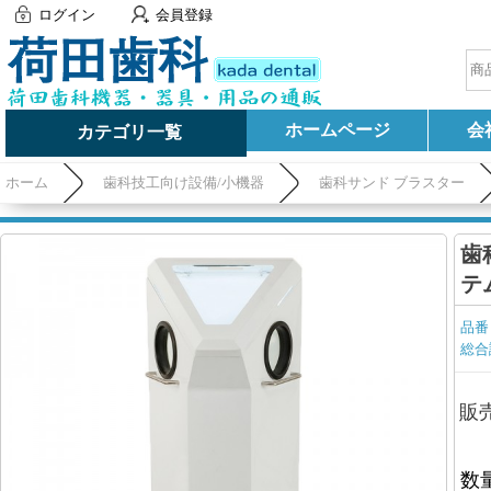
ログイン
会員登録
ホームページ
会
カテゴリ一覧
ホーム
歯科技工向け設備/小機器
歯科サンド ブラスター
歯
テ
品番
総合
販
数