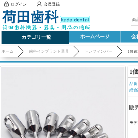
ログイン
会員登録
ホームページ
会
カテゴリ一覧
ホーム
歯科インプラント器具
トレフィンバー
1個 歯科
1個
品番
総合
販
モデ