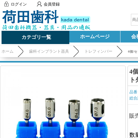
ログイン
会員登録
ホームページ
会
カテゴリ一覧
ホーム
歯科インプラント器具
トレフィンバー
4個/
4
ト
品番
総合
販
数