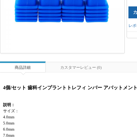
レポ
商品詳細
カスタマーレビュー (0)
4個/セット 歯科インプラントトレフィ ンバー アバットメン
説明：
サイズ：
4.0mm
5.0mm
6.0mm
7.0mm