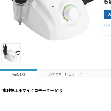
数
レポ
商品詳細
カスタマーレビュー (0)
歯科技工用マイクロモーター M-3