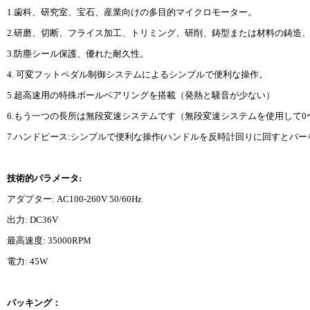
1.歯科、研究室、宝石、産業向けの多目的マイクロモーター。
2.研磨、切断、フライス加工、トリミング、研削、鋳型または材料の鋳造
3.防塵シール保護、優れた耐久性。
4. 可変フットペダル制御システムによるシンプルで便利な操作。
5.超高速用の特殊ボールベアリングを搭載（発熱と騒音が少ない）
6.もう一つの長所は無段変速システムです（無段変速システムを使用して0〜3
7.ハンドピース:シンプルで便利な操作(ハンドルを反時計回りに回すとバ
技術的パラメータ:
アダプター: AC100-260V 50/60Hz
出力: DC36V
最高速度: 35000RPM
電力: 45W
パッキング：