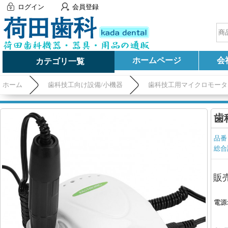
ログイン
会員登録
ホームページ
会
カテゴリ一覧
ホーム
歯科技工向け設備/小機器
歯科技工用マイクロモータ
歯
品番
総合
販
電源