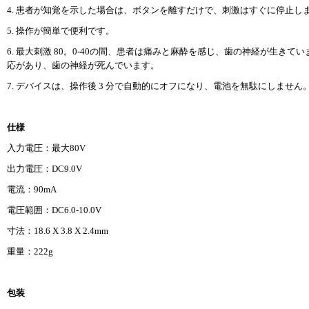
4. 患者が知覚を示した場合は、ボタンを離すだけで、刺激はすぐに停止し
5. 操作が簡単で便利です。
6. 最大刺激 80。0-40の間、患者は痛みと麻酔を感じ、歯の神経が生きて
応があり、歯の神経が死んでいます。
7. デバイスは、操作後 3 分で自動的にオフになり、電池を無駄にしません
仕様
入力電圧：最大80V
出力電圧：DC9.0V
電流：90mA
電圧範囲：DC6.0-10.0V
寸法：18.6 X 3.8 X 2.4mm
重量：222g
包装