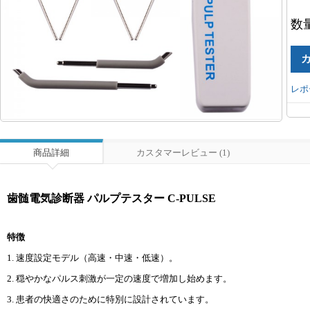
数
レポ
商品詳細
カスタマーレビュー (1)
歯髄電気診断器 パルプテスター C-PULSE
特徴
1. 速度設定モデル（高速・中速・低速）。
2. 穏やかなパルス刺激が一定の速度で増加し始めます。
3. 患者の快適さのために特別に設計されています。