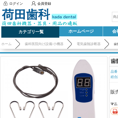
ログイン
会員登録
ホームページ
会
カテゴリ一覧
ホーム
歯科医院向け設備/小機器
電気歯髄診断器
歯
歯
品番
総合
販
マニ