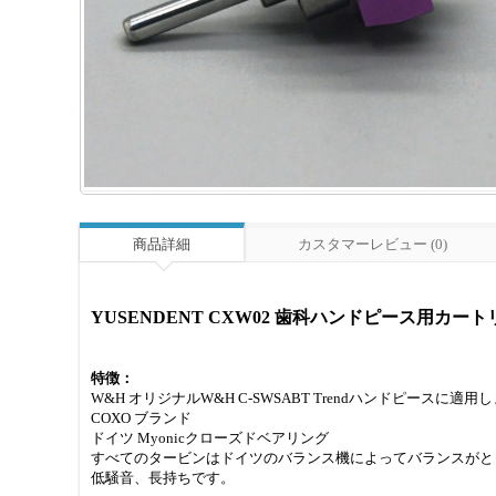
商品詳細
カスタマーレビュー (0)
YUSENDENT CXW02 歯科ハンドピース用カートリッジ(
特徴：
W&H オリジナルW&H C-SWSABT Trendハンドピースに適用
COXO ブランド
ドイツ Myonicクローズドベアリング
すべてのタービンはドイツのバランス機によってバランスがと
低騒音、長持ちです。