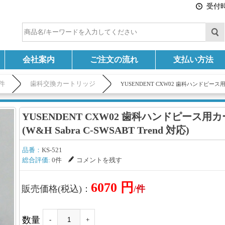
受付時間
会社案内
ご注文の流れ
支払い方法
件
歯科交換カートリッジ
YUSENDENT CXW02 歯科ハンドピース用カー
YUSENDENT CXW02 歯科ハンドピース用
(W&H Sabra C-SWSABT Trend 対応)
品番：
KS-521
総合評価:
0件
コメントを残す
6070 円
販売価格(税込)：
/件
数量
-
+