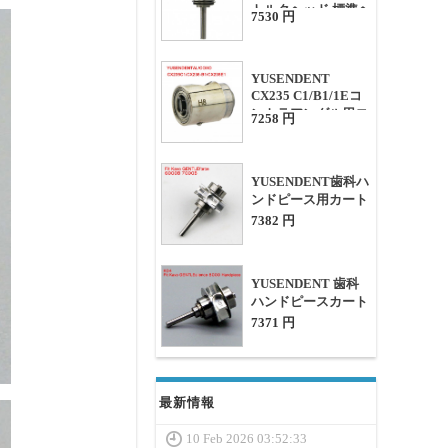
トルクヘッド 標準ヘ
7530 円
ッドカートリッジ/
ローター
YUSENDENT
CX235 C1/B1/1Eコ
ントラアングル用ロ
7258 円
ーター
YUSENDENT歯科ハ
ンドピース用カート
リッジ(Kavo
7382 円
GENTLEforce
6000B 7000B対応)
YUSENDENT 歯科
ハンドピースカート
リッジ ( Kavo
7371 円
GENTLEsilence
8000対応)
最新情報
10 Feb 2026 03:52:33