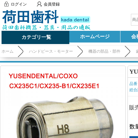
ログイン
会員登録
ホームページ
会
カテゴリ一覧
ホーム
ハンドピース・モーター
機器の部品・部件
Y
品番
総合
販
数