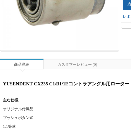
レポ
商品詳細
カスタマーレビュー (0)
YUSENDENT CX235 C1/B1/1Eコントラアングル用ローター
主な仕様:
オリジナル付属品
プッシュボタン式
1:1等速