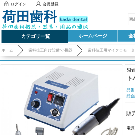
ログイン
会員登録
ホームページ
会
カテゴリ一覧
ホーム
歯科技工向け設備/小機器
歯科技工用マイクロモータ
S
ト
品番
総合
販
電源