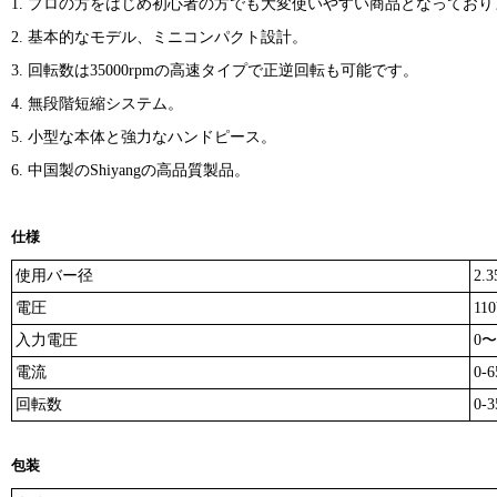
1. プロの方をはじめ初心者の方でも大変使いやすい商品となっており
2. 基本的なモデル、ミニコンパクト設計。
3. 回転数は35000rpmの高速タイプで正逆回転も可能です。
4. 無段階短縮システム。
5. 小型な本体と強力なハンドピース。
6. 中国製のShiyangの高品質製品。
仕様
使用バー径
2.
電圧
11
入力電圧
0〜
電流
0-
回転数
0-3
包装