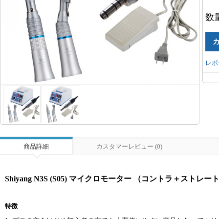
数
レポ
商品詳細
カスタマーレビュー (0)
Shiyang N3S (S05) マイクロモーター （コントラ＋スト
特徴