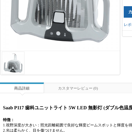
レポ
商品詳細
カスタマーレビュー (0)
Saab P117 歯科ユニットライト 5W LED 無影灯 (ダブル色温度35
特徴：
1.視野深度が大きい：照光距離範囲で良好な輝度ビームスポットと輝度を
2.光は柔らかく、目を傷つけません。