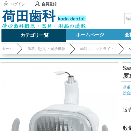
ログイン
会員登録
ホームページ
会
カテゴリ一覧
ホーム
歯科用照明・光学機器
歯科ユニットライト
S
度3
品番
総合
販
数