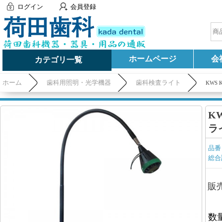
ログイン
会員登録
ホームページ
会
カテゴリ一覧
ホーム
歯科用照明・光学機器
歯科検査ライト
KWS
K
ラ
品番
総合
販
数