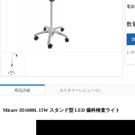
電源
数
レポ
商品詳細
カスタマーレビュー (1)
Micare JD1600L 15W スタンド型 LED 歯科検査ライト