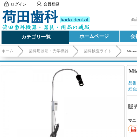
ログイン
会員登録
ホームページ
会
カテゴリ一覧
ホーム
歯科用照明・光学機器
歯科検査ライト
Mica
Mi
品番
総合
販
マニ