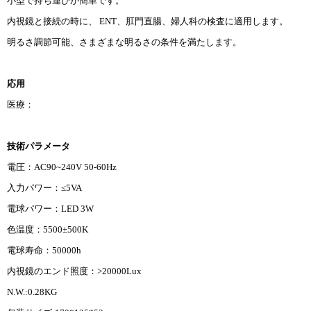
小型で持ち運びが簡単です。
内視鏡と接続の時に、 ENT、肛門直腸、婦人科の検査に適用します。
明るさ調節可能、さまざまな明るさの条件を満たします。
応用
医療：
技術パラメータ
電圧：AC90~240V 50-60Hz
入力パワー：≤5VA
電球パワー：LED 3W
色温度：5500±500K
電球寿命：50000h
内視鏡のエンド照度：>20000Lux
N.W.:0.28KG