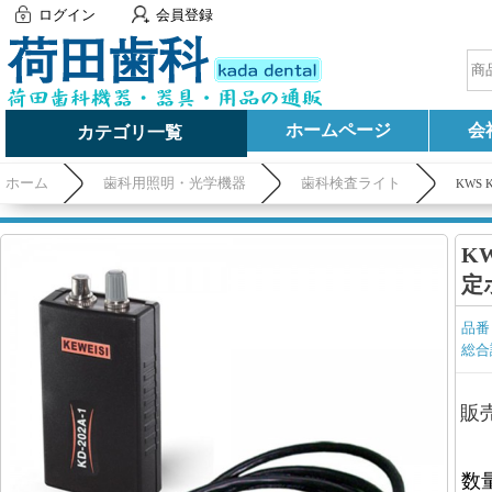
ログイン
会員登録
ホームページ
会
カテゴリ一覧
ホーム
歯科用照明・光学機器
歯科検査ライト
KWS
KW
定
品番
総合
販
数