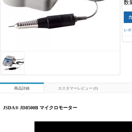
数
レポ
商品詳細
カスタマーレビュー (0)
JSDA® JD8500B マイクロモーター