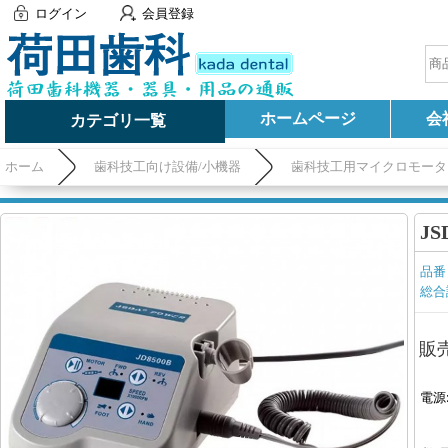
ログイン
会員登録
ホームページ
会
カテゴリ一覧
ホーム
歯科技工向け設備/小機器
歯科技工用マイクロモータ
J
品番
総合
販
電源