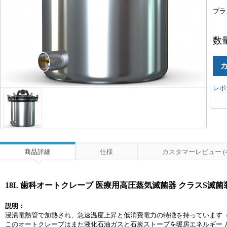
プラ
数
レポ
商品詳細
仕様
カスタマーレビュー (4
18L 歯科オートクレーブ 医療用高圧蒸気滅菌器 クラスS滅菌
説明：
浸漬電熱管で加熱され、急速温度上昇と低消費電力の特徴を持っています（
このオートクレーブはまた液化石油ガスと石炭ストーブを暖房エネルギー 