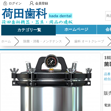
ログイン
会員登録
ホームページ
会
カテゴリ一覧
ホーム
除菌・消毒・メンテナンス
歯科 オートクレーブ
1
菌
品番
総合
販
電源