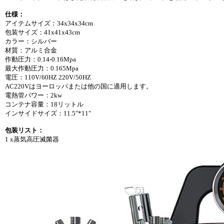
仕様：
アイテムサイズ：34x34x34cm
包装サイズ：41x41x43cm
カラー：シルバー
材質：アルミ合金
作動圧力：0.14-0.16Mpa
最大作動圧力：0.165Mpa
電圧：110V/60HZ 220V/50HZ
AC220Vはヨーロッパまたは他の国に適用します。
電熱管パワー：2kw
コンテナ容量：18リットル
インサイドサイズ：11.5"*11"
包装リスト：
1 x蒸気高圧滅菌器