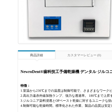
商品詳細
カスタマーレビュー (0)
NewroDent®歯科技工予備乾燥機 デンタル ジル
特徴：
1.室温から230℃までの温度は制御可能で、さまざまなワー
2.高出力遠赤外線加熱ランプ、強力な透過率。 180℃まで上昇
3.ジルコニア染料浸透とOPペースト乾燥に対するユニークな効
4.制御可能な乾燥時間。標準化された作業、製品の品質は安定