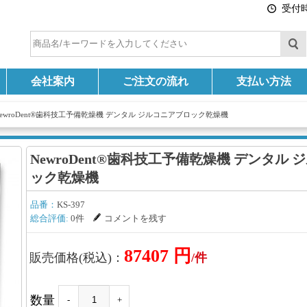
受付時間
会社案内
ご注文の流れ
支払い方法
NewroDent®歯科技工予備乾燥機 デンタル ジルコニアブロック乾燥機
NewroDent®歯科技工予備乾燥機 デンタル
ック乾燥機
品番：
KS-397
総合評価:
0件
コメントを残す
87407 円
販売価格(税込)：
/件
数量
-
+