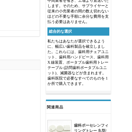
中間業者を省き、工場より直送いた
します。そのため、サプライヤーと
従来の小売業者の間の数え切れない
ほどの不要な手順に余分な費用を支
払う必要はありません。
総合的な選択
私たちはあなたが選択できるよう
に、幅広い歯科製品を確立しまし
た。これらには、歯科用チェアユニ
ット、歯科用ハンドピース、歯科用
X 線装置、ポータブル歯科用トレー
テーブル (訪問歯科ポータブルユニ
ット)、滅菌器などが含まれます。
歯科医院で必要なすべてのものを 1
か所で購入できます。
関連商品
歯科ポーセレンフィ
リングトレー 丸型/