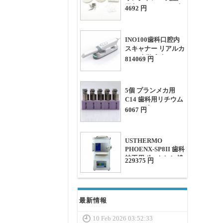
四角 (セラミックピ
4692 円
ン/メタルピン付き)
INO100歯科口腔内
スキャナー リアルカ
ラー 光学 印象 スキ
814069 円
ャナー ソフトウェア
付き
5個 プランメカ用
C14 歯科用リチウム
二ケイ酸セラミック
6067 円
ブロック CAD/CAM
USTHERMO
PHOENX-SP8II 歯科
技工用ポーセレン焼
229375 円
成炉 8-in-1 ポーセレ
ンファーネス (真空
ポンプ内蔵)
最新情報
10 Feb 2026 03:52:33