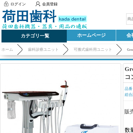
ログイン
会員登録
ホームページ
会
カテゴリ一覧
ホーム
歯科診療ユニット
可搬式歯科用ユニット
Gr
Gr
コ
品番
総合
販
数