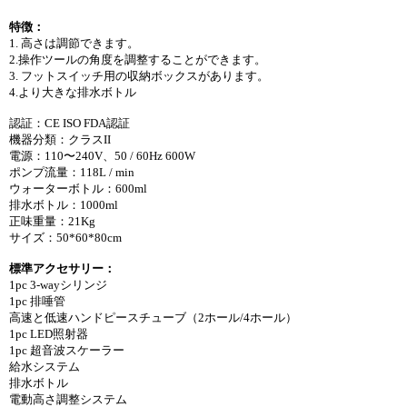
特徴：
1. 高さは調節できます。
2.操作ツールの角度を調整することができます。
3. フットスイッチ用の収納ボックスがあります。
4.より大きな排水ボトル
認証：CE ISO FDA認証
機器分類：クラスII
電源：110〜240V、50 / 60Hz 600W
ポンプ流量：118L / min
ウォーターボトル：600ml
排水ボトル：1000ml
正味重量：21Kg
サイズ：50*60*80cm
標準アクセサリー：
1pc 3-wayシリンジ
1pc 排唾管
高速と低速ハンドピースチューブ（2ホール/4ホール）
1pc LED照射器
1pc 超音波スケーラー
給水システム
排水ボトル
電動高さ調整システム