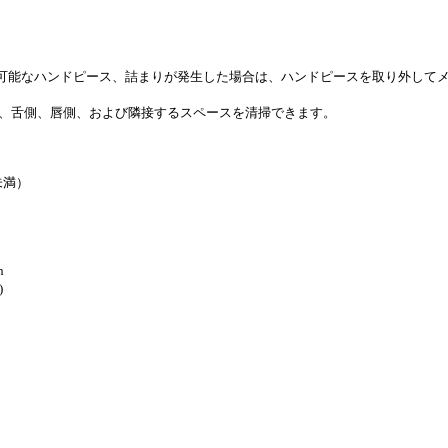
し可能なハンドピース、詰まりが発生した場合は、ハンドピースを取り外して
で、舌側、唇側、および隣接するスペースを清掃できます。
未満）
n
)