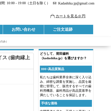
: 10:00 - 19:00（土日を除く）
Kadashika.jp@gmail.com
カートを見る:0 円
お問い合わせ
ご注文追跡
ースのみ）
どうして、荷田歯科
バイス (歯肉縁上
（kadashika.jp）を選びますか？
800+高品質製品
私たちは歯科業界全体に深く入り込
み、綿密な調査を実施し、品質を厳
密に管理して、販売するすべての歯
科用機器、歯科用品が高品質基準を
満たしていることを保証します。
手頃な価格