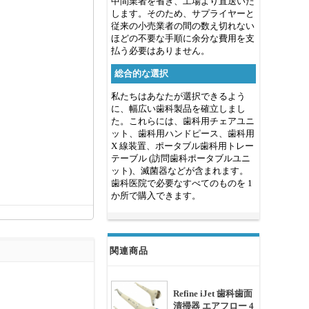
中間業者を省き、工場より直送いた
します。そのため、サプライヤーと
従来の小売業者の間の数え切れない
ほどの不要な手順に余分な費用を支
払う必要はありません。
総合的な選択
私たちはあなたが選択できるよう
に、幅広い歯科製品を確立しまし
た。これらには、歯科用チェアユニ
ット、歯科用ハンドピース、歯科用
X 線装置、ポータブル歯科用トレー
テーブル (訪問歯科ポータブルユニ
ット)、滅菌器などが含まれます。
歯科医院で必要なすべてのものを 1
か所で購入できます。
関連商品
Refine iJet 歯科歯面
清掃器 エアフロー 4