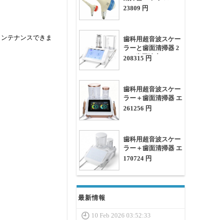
ホール
23809 円
メンテナンスできま
歯科用超音波スケー
ラーと歯面清掃器 2
in 1 歯周治療システ
208315 円
ム PT-A
歯科用超音波スケー
ラー＋歯面清掃器 エ
アフローデバイス
261256 円
2in1 歯周治療装置
歯科用超音波スケー
ラー＋歯面清掃器 エ
アフローデバイス
170724 円
2in1 歯周治療システ
ム、G+P+E+A+Cモ
ード
最新情報
10 Feb 2026 03:52:33