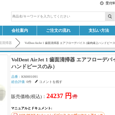
受付時間
会社案内
ご注文の流れ
支払い方法
面清掃器
VolDent AirJet 1 歯面清掃器 エアフローデバイス (歯肉縁上ハンドピ
VolDent AirJet 1 歯面清掃器 エアフローデ
ハンドピースのみ）
品番：
KS0001091
総合評価:
0件
コメントを残す
24237 円
販売価格(税込)：
/件
マニュアルとドキュメント: