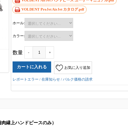
VOLDENT AirJet ハンドピース ユーザーマニュアル.pdf
VOLDENT ProJet AirJet カタログ.pdf
ホール:
カラー:
数量
-
+
お気に入り追加
レポートエラー / 在庫知らせ / バルク価格の請求
イス (歯肉縁上ハンドピースのみ）