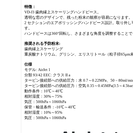
特徴：
VD-J3 歯肉縁上スケーリングハンドピース。
透明な窓のデザインで、残った粉末の観察が容易になります。
2 セクションのエアポリッシングハンドピース設計。取り外
す。
ハンドピースは360°回転し、さまざまな角度を調整すること
推奨される予防粉末:
歯肉縁上スケーリング
重炭酸ナトリウム、グリシン、エリスリトール（粒子径65μm
仕様
モデル: AirJet 1
分類 93/42 EEC: クラス II a
タービン接続部への供給圧力：水 0.7～0.22MPa、50 – 80ml/mi
タービン接続部への供給圧力：空気 0.35～0.45MPa(3.5～4.5bar
動作条件：10℃～40℃
相対湿度：30%～75%
気圧：500hPa～1060hPa
保管・輸送条件：-10℃～40℃
相対湿度：10%～95%
気圧：500hPa～1060hPa