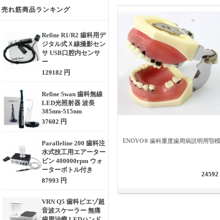
売れ筋商品ランキング
Refine R1/R2 歯科用デ
ジタル式Ｘ線撮影セン
サ USB口腔内センサ
ー
129182 円
Refine Swan 歯科無線
LED光照射器 波長
385nm-515nm
37602 円
ENOVO® 歯科重度歯周病説明用顎
Paralleline 200 歯科注
水式技工用エアーター
ビン 400000rpm ウォ
ーターボトル付き
24592
87993 円
VRN Q5 歯科ピエゾ超
音波スケーラー 無痛
歯周治療 LEDハンド