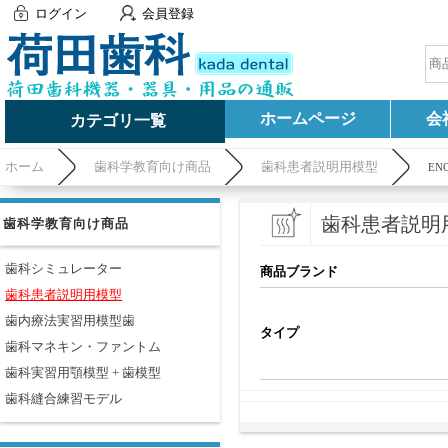
ログイン
会員登録
ホームページ
会
カテゴリ一覧
ホーム
歯科学教育向け商品
歯科患者説明用模型
EN
歯科患者説明
歯科学教育向け商品
歯科シミュレーター
商品ブランド
歯科患者説明用模型
歯内療法実習用模型歯
タイプ
歯科マネキン・ファントム
歯科実習用顎模型 + 歯模型
歯科縫合練習モデル