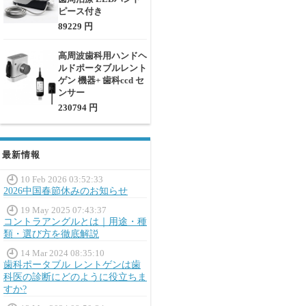
ピース付き
89229 円
高周波歯科用ハンドヘ
ルドポータブルレント
ゲン 機器+ 歯科ccd セ
ンサー
230794 円
最新情報
10 Feb 2026 03:52:33
2026中国春節休みのお知らせ
19 May 2025 07:43:37
コントラアングルとは｜用途・種
類・選び方を徹底解説
14 Mar 2024 08:35:10
歯科ポータブル レントゲンは歯
科医の診断にどのように役立ちま
すか?