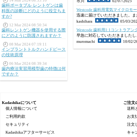
14 Mar 2024 08:35:10
市川
02/07/2025
歯科ポータブル レントゲンは歯
Westcode 歯科用電気マイクロ
科医の診断にどのように役立ちま
迅速に届けていただきました。ま
すか?
kashihara
05/03/20
12 Mar 2024 08:50:34
Westcode 歯科用1:1コント
歯科レントゲン機器を使用する際
早急に対応していただきましたし
にどのように防護されますか？
muromachi
10/02/2
08 Mar 2024 07:19:11
インプラントトルクハンドピース
の技術原理
06 Mar 2024 08:39:34
歯内療法実習用模型歯の特徴は何
ですか？
Kadashikaについて
ご注文
個人情報について
送料
ご利用約款
お支
セキュリティ
注文
Kadashikaアフターサービス
キャ