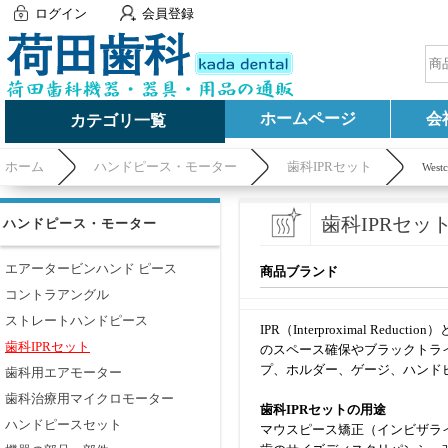
ログイン
会員登録
ホームページ
会
カテゴリ一覧
ホーム
ハンドピース・モーター
歯科IPRセット
West
歯科IPRセッ
ハンドピース・モーター
エアータービンハンド ピース
商品ブランド
コントラアングル
ストレートハンドピース
IPR（Interproximal
歯科IPRセット
のスペース確保やブラックトラ
プ、ホルダー、ゲージ、ハンド
歯科用エアモーター
歯科治療用マイクロモーター
歯科IPRセットの用途
ハンドピースセット
マウスピース矯正（インビザラ