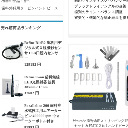
歯のサイズディスクリパンシー
機器の部品・部件
ブラックトライアングルの改善
歯科外科用タービンハンド ピース
歯列のライン・バランス調整
審美的・機能的な矯正結果を得
売れ筋商品ランキング
作動原理・使用方法
IPRセットは、手動またはモ
ら進めることで、安全に、かつ
Refine R1/R2 歯科用デ
ジタル式Ｘ線撮影セン
選定時のポイントと確認すべき
サ USB口腔内センサ
使用方式（手動orモーター用）
ー
ストリップの種類・粒度（粗さ
129182 円
削合幅ゲージの有無：確実で均
滅菌可否：再使用可能か、ディ
Refine Swan 歯科無線
LED光照射器 波長
歯科IPRセットは、矯正治療
385nm-515nm
処置を行うために、機能性と操
37602 円
当社の歯科用 IPRセットには、
Paralleline 200 歯科注
製品の組み合わせには、歯間ギ
水式技工用エアーター
ビン 400000rpm ウォ
ーターボトル付き
Westcode 歯列矯正ストリッピング I
セット & PMTC 2-in-1 ハンドピー
87993 円