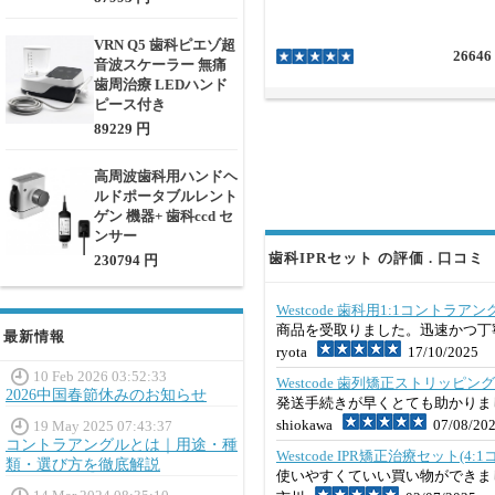
VRN Q5 歯科ピエゾ超
26646
音波スケーラー 無痛
歯周治療 LEDハンド
ピース付き
89229 円
高周波歯科用ハンドヘ
ルドポータブルレント
ゲン 機器+ 歯科ccd セ
ンサー
歯科IPRセット の評価 . 口コミ
230794 円
Westcode 歯科用1:1コント
商品を受取りました。迅速かつ丁
最新情報
ryota
17/10/2025
10 Feb 2026 03:52:33
Westcode 歯列矯正ストリッピング I
2026中国春節休みのお知らせ
発送手続きが早くとても助かりま
shiokawa
07/08/20
19 May 2025 07:43:37
コントラアングルとは｜用途・種
Westcode IPR矯正治療セッ
類・選び方を徹底解説
使いやすくていい買い物ができま