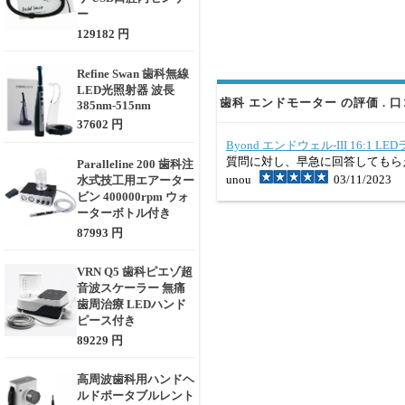
ー
129182 円
Refine Swan 歯科無線
LED光照射器 波長
歯科 エンドモーター の評価 . 
385nm-515nm
37602 円
Byond エンドウェル-III 16:1
質問に対し、早急に回答してもら
Paralleline 200 歯科注
unou
03/11/2023
水式技工用エアーター
ビン 400000rpm ウォ
ーターボトル付き
87993 円
VRN Q5 歯科ピエゾ超
音波スケーラー 無痛
歯周治療 LEDハンド
ピース付き
89229 円
高周波歯科用ハンドヘ
ルドポータブルレント