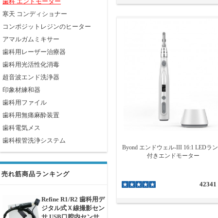
歯科 エンドモーター
寒天 コンディショナー
コンポジットレジンのヒーター
アマルガムミキサー
歯科用レーザー治療器
歯科用光活性化消毒
超音波エンド洗浄器
印象材練和器
歯科用ファイル
歯科用無痛麻酔装置
歯科電気メス
歯科根管洗浄システム
Byond エンドウェル-III 16:1 LEDラ
付きエンドモーター
売れ筋商品ランキング
42341
Refine R1/R2 歯科用デ
ジタル式Ｘ線撮影セン
サ USB口腔内センサ