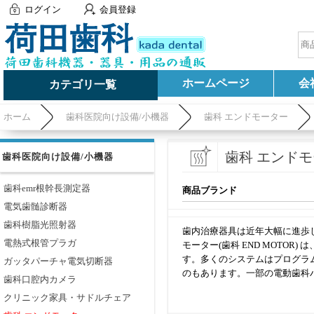
ログイン
会員登録
ホームページ
会
カテゴリ一覧
ホーム
歯科医院向け設備/小機器
歯科 エンドモーター
歯科 エンド
歯科医院向け設備/小機器
歯科emr根幹長測定器
商品ブランド
電気歯髄診断器
歯科樹脂光照射器
歯内治療器具は近年大幅に進歩
電熱式根管プラガ
モーター(歯科 END MOT
す。多くのシステムはプログラ
ガッタパーチャ電気切断器
のもあります。一部の電動歯科
歯科口腔内カメラ
クリニック家具・サドルチェア