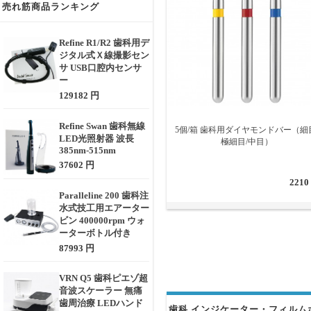
売れ筋商品ランキング
Refine R1/R2 歯科用デ
ジタル式Ｘ線撮影セン
サ USB口腔内センサ
ー
129182 円
Refine Swan 歯科無線
5個/箱 歯科用ダイヤモンドバー（細
LED光照射器 波長
極細目/中目）
385nm-515nm
37602 円
2210
Paralleline 200 歯科注
水式技工用エアーター
ビン 400000rpm ウォ
ーターボトル付き
87993 円
VRN Q5 歯科ピエゾ超
音波スケーラー 無痛
歯周治療 LEDハンド
歯科 インジケーター・フィルムホ