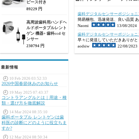
ピース付き
89229 円
歯科デジタルセンサーポジショニン
簡易梱包、迅速発送、良い品質 
高周波歯科用ハンドヘ
Naomi
13/08/2024
ルドポータブルレント
ゲン 機器+ 歯科ccd セ
歯科デジタルセンサーポジショニン
ンサー
早々に発送していただきありがと
230794 円
aodsiw
22/08/2023
最新情報
10 Feb 2026 03:52:33
2026中国春節休みのお知らせ
19 May 2025 07:43:37
コントラアングルとは｜用途・種
類・選び方を徹底解説
14 Mar 2024 08:35:10
歯科ポータブル レントゲンは歯
科医の診断にどのように役立ちま
すか?
12 Mar 2024 08:50:34