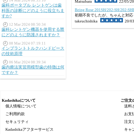
14 Mar 2024 08:35:10
Matsubara
22/05/20
歯科ポータブル レントゲンは歯
Being Rose 201SH/202-SH
科医の診断にどのように役立ちま
初期不良でしたが、ちゃんと対応
すか?
takeuchishika
20/03
12 Mar 2024 08:50:34
歯科レントゲン機器を使用する際
にどのように防護されますか？
08 Mar 2024 07:19:11
インプラントトルクハンドピース
の技術原理
06 Mar 2024 08:39:34
歯内療法実習用模型歯の特徴は何
ですか？
Kadashikaについて
ご注文
個人情報について
送料
ご利用約款
お支
セキュリティ
注文
Kadashikaアフターサービス
キャ