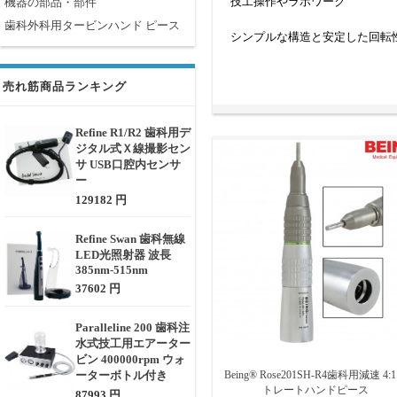
技工操作やラボワーク
機器の部品・部件
歯科外科用タービンハンド ピース
シンプルな構造と安定した回転
ストレートハンドピースを選ぶ
売れ筋商品ランキング
対応バーのサイズ（主に2.35m
モーター接続規格（ISOタイプ
冷却方式の有無（エアスプレー
Refine R1/R2 歯科用デ
重量・バランス・グリップ性
ジタル式Ｘ線撮影セン
オートクレーブ対応かどうか（
サ USB口腔内センサ
耐久性とメンテナンス性
ー
129182 円
Refine Swan 歯科無線
LED光照射器 波長
385nm-515nm
37602 円
Paralleline 200 歯科注
水式技工用エアーター
ビン 400000rpm ウォ
ーターボトル付き
Being® Rose201SH-R4歯科用減速 4:
トレートハンドピース
87993 円