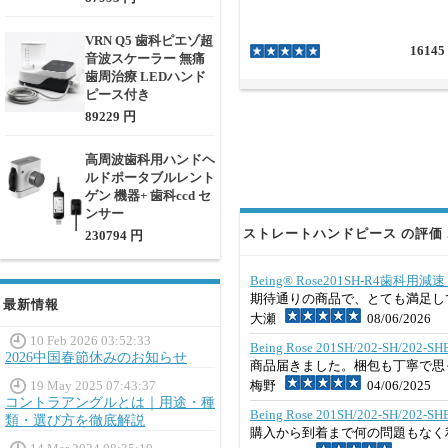
VRN Q5 歯科ピエゾ超
16145
音波スケーラー 無痛
歯周治療 LEDハンド
ピース付き
89229 円
高周波歯科用ハンドヘ
ルドポータブルレント
ゲン 機器+ 歯科ccd セ
ンサー
ストレートハンドピース の評価 
230794 円
Being® Rose201SH-R4歯科
期待通りの商品で、とても満足し
最新情報
大瀬
08/06/2026
10 Feb 2026 03:52:33
Being Rose 201SH/202-SH
2026中国春節休みのお知らせ
商品届きました。梱包も丁寧で思
19 May 2025 07:43:37
梅野
04/06/2025
コントラアングルとは｜用途・種
Being Rose 201SH/202-SH
類・選び方を徹底解説
購入から到着まで何の問題もなく