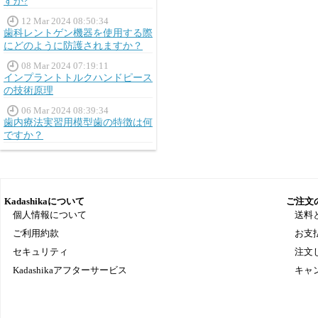
すか?
12 Mar 2024 08:50:34
歯科レントゲン機器を使用する際
にどのように防護されますか？
08 Mar 2024 07:19:11
インプラントトルクハンドピース
の技術原理
06 Mar 2024 08:39:34
歯内療法実習用模型歯の特徴は何
ですか？
Kadashikaについて
ご注文
個人情報について
送料
ご利用約款
お支
セキュリティ
注文
Kadashikaアフターサービス
キャ