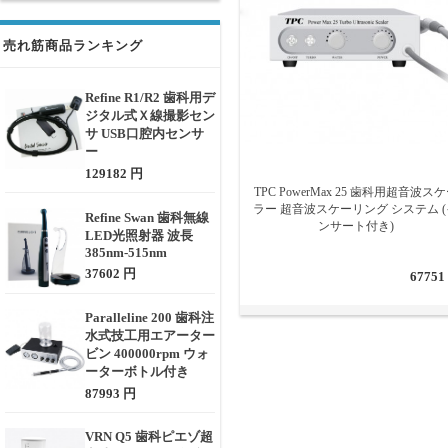
売れ筋商品ランキング
Refine R1/R2 歯科用デ
ジタル式Ｘ線撮影セン
サ USB口腔内センサ
ー
129182 円
TPC PowerMax 25 歯科用超音波ス
ラー 超音波スケーリング システム (
Refine Swan 歯科無線
ンサート付き)
LED光照射器 波長
385nm-515nm
37602 円
67751
Paralleline 200 歯科注
水式技工用エアーター
ビン 400000rpm ウォ
ーターボトル付き
87993 円
VRN Q5 歯科ピエゾ超