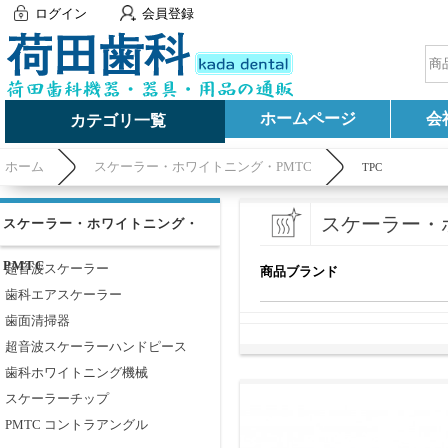
ログイン
会員登録
ホームページ
会
カテゴリ一覧
ホーム
スケーラー・ホワイトニング・PMTC
TPC
スケーラー・
スケーラー・ホワイトニング・
PMTC
超音波スケーラー
商品ブランド
歯科エアスケーラー
歯面清掃器
超音波スケーラーハンドピース
歯科ホワイトニング機械
スケーラーチップ
PMTC コントラアングル