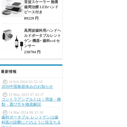
音波スケーラー 無痛
歯周治療 LEDハンド
ピース付き
89229 円
高周波歯科用ハンドヘ
ルドポータブルレント
ゲン 機器+ 歯科ccd セ
ンサー
230794 円
最新情報
10 Feb 2026 03:52:33
2026中国春節休みのお知らせ
19 May 2025 07:43:37
コントラアングルとは｜用途・種
類・選び方を徹底解説
14 Mar 2024 08:35:10
歯科ポータブル レントゲンは歯
科医の診断にどのように役立ちま