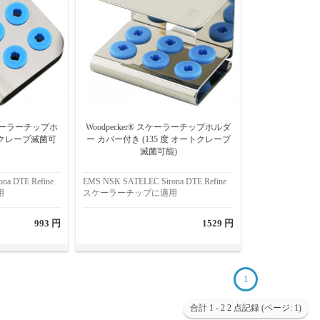
科スケーラーチップホ
Woodpecker® スケーラーチップホルダ
ートクレーブ滅菌可
ー カバー付き (135 度 オートクレーブ
滅菌可能)
na DTE Refine
EMS NSK SATELEC Sirona DTE Refine
用
スケーラーチップに適用
993 円
1529 円
1
合計 1 - 2 2 点記録 (ページ: 1)