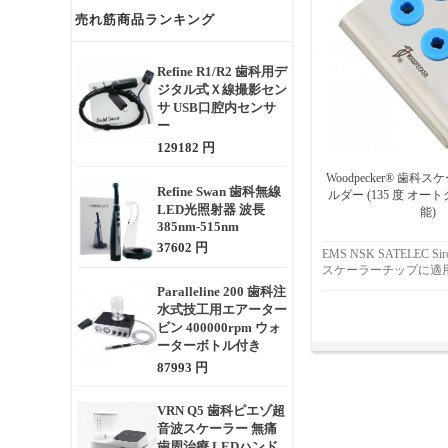
売れ筋商品ランキング
Refine R1/R2 歯科用デ
ジタル式Ｘ線撮影セン
サ USB口腔内センサ
ー
129182 円
Woodpecker® 歯
Refine Swan 歯科無線
ルダー (135 度 オ
LED光照射器 波長
能)
385nm-515nm
37602 円
EMS NSK SATELEC Siro
スケーラーチップに適
Paralleline 200 歯科注
水式技工用エアーター
ビン 400000rpm ウォ
ーターボトル付き
87993 円
VRN Q5 歯科ピエゾ超
音波スケーラー 無痛
歯周治療 LEDハンド