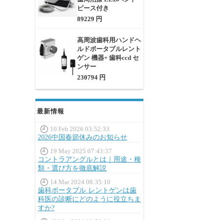
ピース付き
89229 円
高周波歯科用ハンドヘ
ルドポータブルレント
ゲン 機器+ 歯科ccd セ
ンサー
230794 円
最新情報
10 Feb 2026 03:52:33
2026中国春節休みのお知らせ
19 May 2025 07:43:37
コントラアングルとは｜用途・種
類・選び方を徹底解説
14 Mar 2024 08:35:10
歯科ポータブル レントゲンは歯
科医の診断にどのように役立ちま
すか?