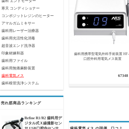
歯科 エンドモーター
寒天 コンディショナー
コンポジットレジンのヒーター
アマルガムミキサー
歯科用レーザー治療器
歯科用光活性化消毒
超音波エンド洗浄器
印象材練和器
歯科用携帯型電気外科手術装置 HF-
口腔外科用電気メス装置
歯科用ファイル
歯科用無痛麻酔装置
歯科電気メス
67348
歯科根管洗浄システム
売れ筋商品ランキング
Refine R1/R2 歯科用デ
ジタル式Ｘ線撮影セン
サ USB口腔内センサ
歯科電気メス の評価 . 口コミ