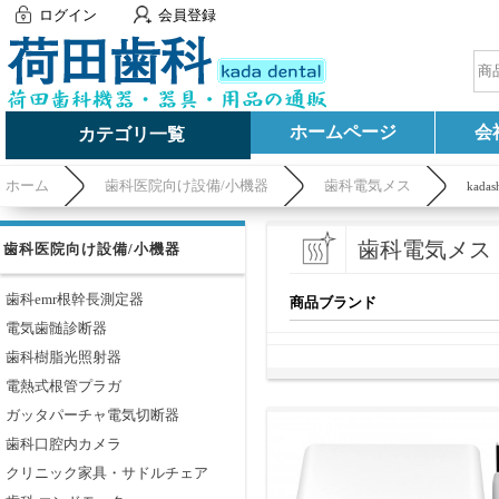
ログイン
会員登録
ホームページ
会
カテゴリ一覧
ホーム
歯科医院向け設備/小機器
歯科電気メス
kadas
歯科電気メス
歯科医院向け設備/小機器
歯科emr根幹長測定器
商品ブランド
電気歯髄診断器
歯科樹脂光照射器
電熱式根管プラガ
ガッタパーチャ電気切断器
歯科口腔内カメラ
クリニック家具・サドルチェア