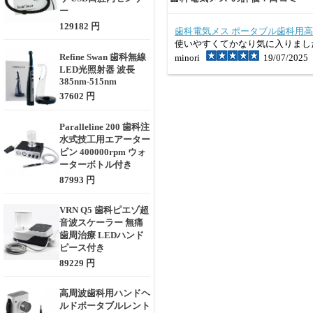
ー
129182 円
歯科電気メス ポータブル歯科用高周
使いやすくてかなり気に入りまし
Refine Swan 歯科無線
minori
19/07/2025
LED光照射器 波長
385nm-515nm
37602 円
Paralleline 200 歯科注
水式技工用エアーター
ビン 400000rpm ウォ
ーターボトル付き
87993 円
VRN Q5 歯科ピエゾ超
音波スケーラー 無痛
歯周治療 LEDハンド
ピース付き
89229 円
高周波歯科用ハンドヘ
ルドポータブルレント