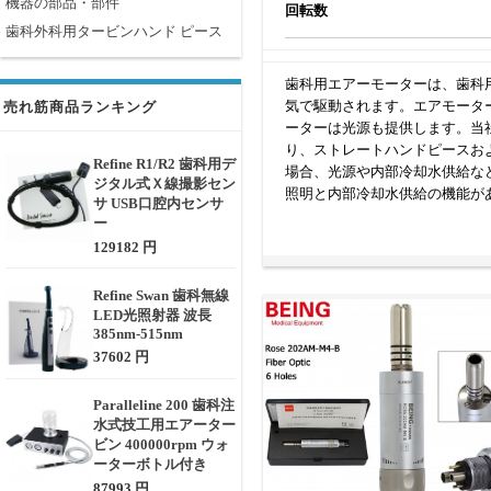
機器の部品・部件
回転数
歯科外科用タービンハンド ピース
歯科用エアーモーターは、歯科
気で駆動されます。エアモーターの
売れ筋商品ランキング
ーターは光源も提供します。当
り、ストレートハンドピースお
Refine R1/R2 歯科用デ
場合、光源や内部冷却水供給な
ジタル式Ｘ線撮影セン
照明と内部冷却水供給の機能が
サ USB口腔内センサ
ー
129182 円
Refine Swan 歯科無線
LED光照射器 波長
385nm-515nm
37602 円
Paralleline 200 歯科注
水式技工用エアーター
ビン 400000rpm ウォ
ーターボトル付き
87993 円