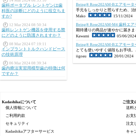
14 Mar 2024 08:35:10
Being® Rose202AM-Bエア
歯科ポータブル レントゲンは歯
手元をしっかりと照らすため、治
科医の診断にどのように役立ちま
Mako
15/11/2024
すか?
Being® Rose202AM-M4 
12 Mar 2024 08:50:34
歯科レントゲン機器を使用する際
期待通りの商品が速やかに届きま
にどのように防護されますか？
Kawami
05/06/202
08 Mar 2024 07:19:11
Being® Rose202AM-Bエア
インプラントトルクハンドピース
とても使いやすく値段もお手頃。
の技術原理
iigoau
20/01/2024
06 Mar 2024 08:39:34
歯内療法実習用模型歯の特徴は何
ですか？
Kadashikaについて
ご注文
個人情報について
送料
ご利用約款
お支
セキュリティ
注文
Kadashikaアフターサービス
キャ