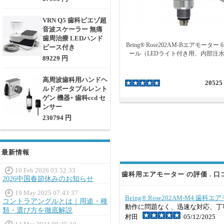
VRN Q5 歯科ピエゾ超
音波スケーラー 無痛
歯周治療 LEDハンド
Being® Rose202AM-Bエアモーター 
ピース付き
ール（LEDライト付き用、内部注水
89229 円
高周波歯科用ハンドヘ
20525
ルドポータブルレント
ゲン 機器+ 歯科ccd セ
ンサー
230794 円
最新情報
10 Feb 2026 03:52:33
歯科用エアモーター の評価 . 口
2026中国春節休みのお知らせ
19 May 2025 07:43:37
Being® Rose202AM-M4 
コントラアングルとは｜用途・種
動作に問題なく、迅速な対応、丁
類・選び方を徹底解説
村田
05/12/2025