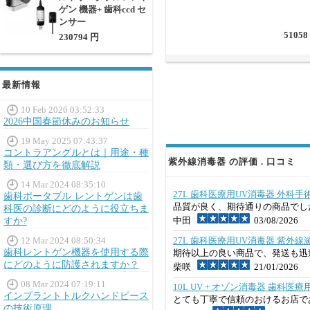
ゲン 機器+ 歯科ccd セ
ンサー
51058
230794 円
最新情報
10 Feb 2026 03:52:33
2026中国春節休みのお知らせ
19 May 2025 07:43:37
コントラアングルとは｜用途・種
紫外線消毒器 の評価 . 口コミ
類・選び方を徹底解説
14 Mar 2024 08:35:10
27L 歯科医療用UV消毒器 外科
歯科ポータブル レントゲンは歯
品質が良く、期待通りの商品でし
科医の診断にどのように役立ちま
中田
03/08/2026
すか?
12 Mar 2024 08:50:34
27L 歯科医療用UV消毒器 紫外線
歯科レントゲン機器を使用する際
期待以上の良い商品で、発送も迅
にどのように防護されますか？
柴咲
21/01/2026
08 Mar 2024 07:19:11
10L UV + オゾン消毒器 歯科医
インプラントトルクハンドピース
とても丁寧で信頼のおけるお店で
の技術原理