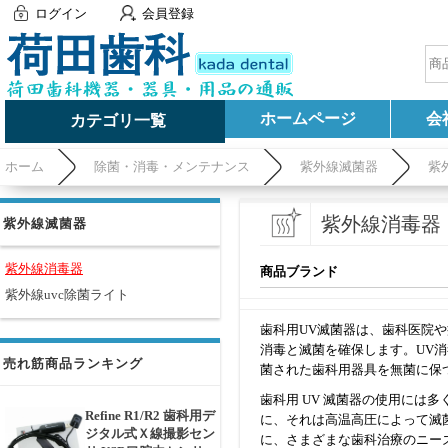
ログイン
会員登録
ホームページ
会
カテゴリ一覧
ホーム
除菌・消毒・メンテナンス
紫外線滅菌器
紫
紫外線消毒器
紫外線滅菌器
紫外線消毒器
商品ブランド
紫外線uvc除菌ライト
歯科用UV滅菌器は、歯科医院
消毒と滅菌を確保します。UV
売れ筋商品ランキング
菌された歯科用器具を無菌に保
歯科用 UV 滅菌器の使用に
Refine R1/R2 歯科用デ
に、それは高温高圧によって滅
ジタル式Ｘ線撮影セン
に、さまざまな歯科治療のニー