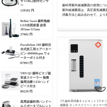
サ USB口腔内センサ
ー
歯科用紫外線滅菌器の使用につ
紫外線滅菌器は、高圧蒸気滅菌
129182 円
消毒方法と組み合わせて、より
にチェックし、損傷した部品と
Refine Swan 歯科無線
LED光照射器 波長
要するに、歯科用 UV 滅菌
385nm-515nm
を提供します。歯科用紫外線滅
37602 円
あります。
Paralleline 200 歯科注
水式技工用エアーター
ビン 400000rpm ウォ
ーターボトル付き
87993 円
VRN Q5 歯科ピエゾ超
音波スケーラー 無痛
歯周治療 LEDハンド
ピース付き
89229 円
27L歯科用消毒キャビネット UVオ
高周波歯科用ハンドヘ
滅菌器 タッチスクリーン タイマー
ルドポータブルレント