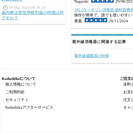
Nagaishi
29/08/202
06 Mar 2024 08:39:34
10L UV + オゾン消毒器 歯科医
歯内療法実習用模型歯の特徴は何
操作が簡単で、誰でも使いやすい
ですか？
青葉
26/11/2024
紫外線消毒器に関連する記事
紫外線滅菌器の特徴
Kadashikaについて
ご注文
個人情報について
送料
ご利用約款
お支
セキュリティ
注文
Kadashikaアフターサービス
キャ