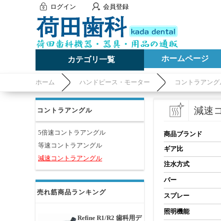
ログイン
会員登録
ホームページ
カテゴリ一覧
ホーム
ハンドピース・モーター
コントラアング
減速
コントラアングル
5倍速コントラアングル
商品ブランド
等速コントラアングル
ギア比
減速コントラアングル
注水方式
バー
売れ筋商品ランキング
スプレー
照明機能
Refine R1/R2 歯科用デ