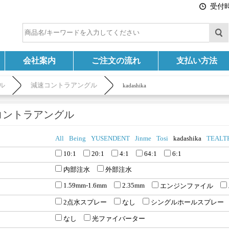
受付時間
会社案内
ご注文の流れ
支払い方法
ル
減速コントラアングル
kadashika
コントラアングル
All
Being
YUSENDENT
Jinme
Tosi
kadashika
TEALT
10:1
20:1
4:1
64:1
6:1
内部注水
外部注水
1.59mm-1.6mm
2.35mm
エンジンファイル
2点水スプレー
なし
シングルホールスプレー
なし
光ファイバーター