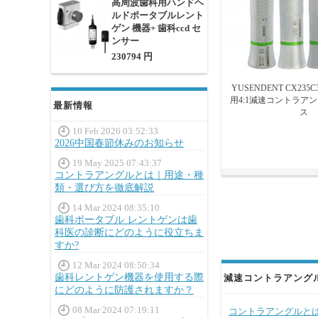
高周波歯科用ハンドヘ
ルドポータブルレント
ゲン 機器+ 歯科ccd セ
ンサー
230794 円
YUSENDENT CX235
用4:1減速コントラア
最新情報
ス
10 Feb 2026 03:52:33
2026中国春節休みのお知らせ
19 May 2025 07:43:37
コントラアングルとは｜用途・種
類・選び方を徹底解説
14 Mar 2024 08:35:10
歯科ポータブル レントゲンは歯
科医の診断にどのように役立ちま
すか?
12 Mar 2024 08:50:34
歯科レントゲン機器を使用する際
減速コントラアング
にどのように防護されますか？
08 Mar 2024 07:19:11
コントラアングルと