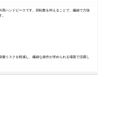
科用ハンドピースです。回転数を抑えることで、繊細で力強
す。
損傷リスクを軽減し、繊細な操作が求められる場面で活躍し
置内容や既存設備に合った仕様を選ぶことで、日々の診療を