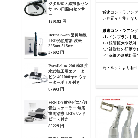
ジタル式Ｘ線撮影セン
サ USB口腔内センサ
減速コントラアン
ー
い処置が可能とな
129182 円
減速コントラアン
Refine Swan 歯科無線
<1>インプラント
LED光照射器 波長
<2>根管拡大や洗
385nm-515nm
<3>補綴物の研磨
37602 円
<4>深部の形成処
Paralleline 200 歯科注
高トルクにより粘
水式技工用エアーター
ます。
ビン 400000rpm ウォ
ーターボトル付き
減速コントラアン
87993 円
<1>ギア比（例：1
<2>モーターとの
VRN Q5 歯科ピエゾ超
<3>冷却機能の有
音波スケーラー 無痛
<4>チャック方式（
歯周治療 LEDハンド
<5>オートクレー
ピース付き
<6>チタン製や軽
89229 円
減速タイプのコン
より快適に行えま