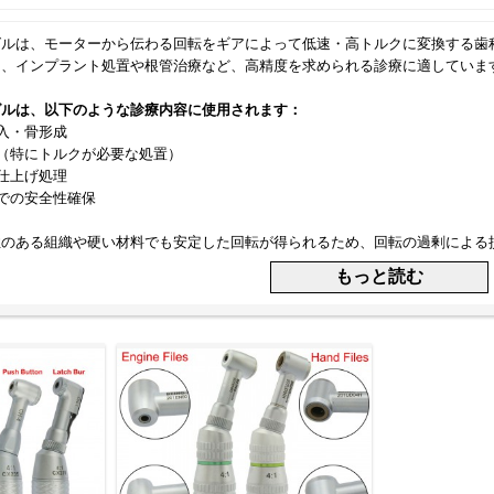
グルは、モーターから伝わる回転をギアによって低速・高トルクに変換する歯
り、インプラント処置や根管治療など、高精度を求められる診療に適していま
グルは、以下のような診療内容に使用されます：
埋入・骨形成
浄（特にトルクが必要な処置）
や仕上げ処理
置での安全性確保
性のある組織や硬い材料でも安定した回転が得られるため、回転の過剰による
グルを選ぶ際は、以下の項目に注目するとよいでしょう：
6:1、20:1など）：回転数とトルクのバランスを確認
互換性（ISOタイプ／カップリング方式）
無（スプレー機能／内部注水）
プッシュボタン式 or 手動式）
ブ対応などの滅菌性能
量ボディでの操作性
トラアングルは、治療の安全性と正確性を高めるために不可欠な器具です。処
す。