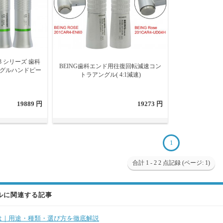
C3 シリーズ 歯科
BEING歯科エンド用往復回転減速コン
ングルハンドピー
トラアングル( 4:1減速)
19889 円
19273 円
1
合計 1 - 2 2 点記録 (ページ: 1)
ルに関連する記事
は｜用途・種類・選び方を徹底解説