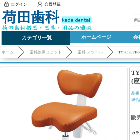
ログイン
会員登録
ホームページ
会
カテゴリ一覧
ホーム
歯科診療ユニット
歯科 スツール
TYTC PL
T
(
品番
総合
販
カラ