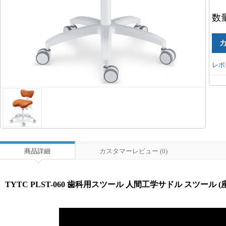
数
レポ
商品詳細
カスタマーレビュー (0)
TYTC PLST-060 歯科用スツール 人間工学サドル スツール