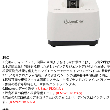
利点
1.究極のディスプレイ、同様の画面よりもはるかに優れており、視覚効果
2.干渉防止設計特許を取得した新しいインテリジェントデジタル化回路、
根管長測定機能を備えたエンドモーターでオールインワンデバイスの新時
3.10 メモリプログラム機能、さまざまなシーンの治療要件を包括的に満た
4.拡張可能な根管ファイル適応システム、主流ブランドのファイルパラメ
5.独自の特許を取得した360°回転コントラアングル。
6.Bluetoothデータ送信
（R-Smart PROのみ）
7.設定不要の自動AI根管準備モード。
(R-Smart PROのみ)
8.内蔵のAIC自動適応アルゴリズムシステムにより、デバイスはインテ
す。
(R-Smart PROのみ)