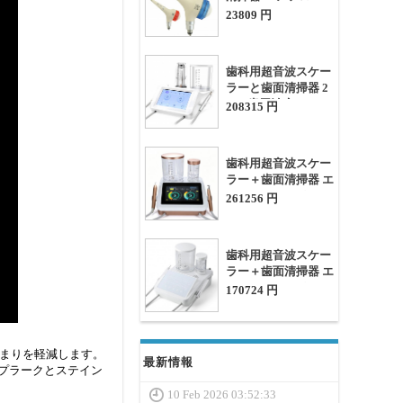
ホール
23809 円
歯科用超音波スケー
ラーと歯面清掃器 2
in 1 歯周治療システ
208315 円
ム PT-A
歯科用超音波スケー
ラー＋歯面清掃器 エ
アフローデバイス
261256 円
2in1 歯周治療装置
歯科用超音波スケー
ラー＋歯面清掃器 エ
アフローデバイス
170724 円
2in1 歯周治療システ
ム、G+P+E+A+Cモ
ード
の詰まりを軽減します。
最新情報
なプラークとステイン
10 Feb 2026 03:52:33