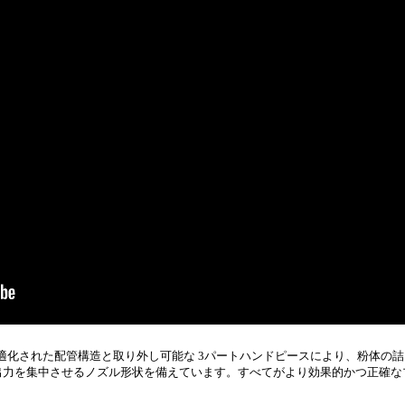
します。最適化された配管構造と取り外し可能な 3パートハンドピースにより、粉体
体出力を集中させるノズル形状を備えています。すべてがより効果的かつ正確