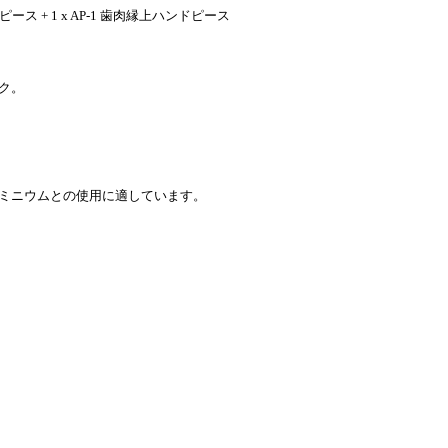
ース + 1 x AP-1 歯肉縁上ハンドピース
ク。
ミニウムとの使用に適しています。