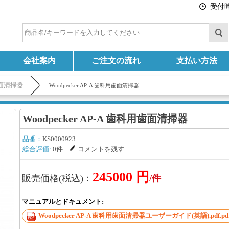
受付時間
会社案内
ご注文の流れ
支払い方法
面清掃器
Woodpecker AP-A 歯科用歯面清掃器
Woodpecker AP-A 歯科用歯面清掃器
品番：
KS0000923
総合評価:
0件
コメントを残す
245000 円
販売価格(税込)：
/件
マニュアルとドキュメント:
Woodpecker AP-A 歯科用歯面清掃器ユーザーガイド(英語).pdf.pd