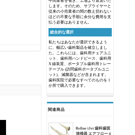
中間業者を省き、工場より直送いた
します。そのため、サプライヤーと
従来の小売業者の間の数え切れない
ほどの不要な手順に余分な費用を支
払う必要はありません。
総合的な選択
私たちはあなたが選択できるよう
に、幅広い歯科製品を確立しまし
た。これらには、歯科用チェアユニ
ット、歯科用ハンドピース、歯科用
X 線装置、ポータブル歯科用トレー
テーブル (訪問歯科ポータブルユニ
ット)、滅菌器などが含まれます。
歯科医院で必要なすべてのものを 1
か所で購入できます。
関連商品
Refine iJet 歯科歯面
清掃器 エアフロー 4