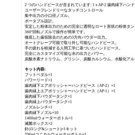
2 つのハンドピースが含まれています: 1 x AP-2 歯肉縁下ハンドピ
ユーザーフレンドリーなタッチコントロール
集中出力の小口径ノズル。
ポータブル設計。
安定した粉体出力のための完全に透明なロート形状の粉体タン
360°回転ノズルで操作が簡単です。
徹底した歯垢除去のための3方向パウダー出力。
オートクレーブ可能で取り外し可能なハンドピース。
手の疲れを軽減する人間工学に基づいたハンドピース。
完全にカスタマイズ可能な水の出力とパワー。
炭酸水素ナトリウム、グリシン、炭酸カルシウム、水酸化アル
キット内容:
フットペダル×1
パワーリード×1
歯肉縁下エアポリッシャーハンドピース（AP-2）×1
歯肉縁上エアポリッシャーハンドピース（AP-1）×1
歯肉縁下パウダータンク×1
歯肉縁上パウダータンク×1
ノズルレンチ×1
歯肉縁下ノズル×10
1400mlウォーターボトル×1
滅菌ボックス×2
針(ロング&ショート)×1キット
700mlコニカルウォーターボトル×1