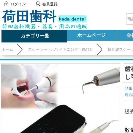
ログイン
会員登録
ホームページ
会
カテゴリ一覧
ホーム
スケーラー・ホワイトニング・PMTC
超音波スケー
歯
し
品番
総合
販
数