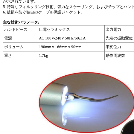
が示されています。
5. 特殊なフィルタリング技術、強力なスケーリング、およびチップとハ
6. 破損を防ぐ独自のケーブル保護ジャケット。
主な技術パラメータ:
ハンドピース
圧電セラミックス
出力電力
電源
AC 100V-240V 50Hz/60z1A
先端の振動変位
ボリューム
190mm x 166mm x 90mm
半変位力
重さ
1.7kg
動作周波数