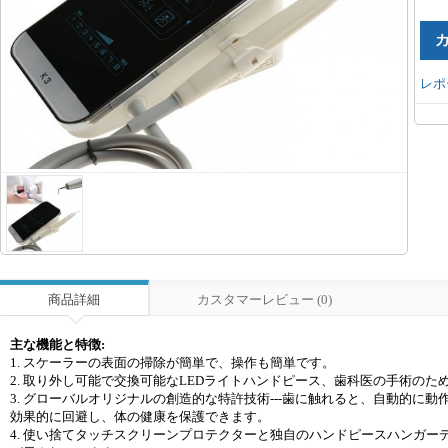
レポ
商品詳細
カスタマーレビュー (0)
主な機能と特徴:
1. スケーラーの表面の掃除が簡単で、操作も簡単です。
2. 取り外し可能で交換可能なLEDライトハンドピース、歯科医の手術の
3. グローバルオリジナルの創造的な特許技術---歯に触れると、自動的
効果的に回避し、体の健康を保護できます。
4. 使い捨てタッチスクリーンプロテクターと独自のハンドピースハンガ