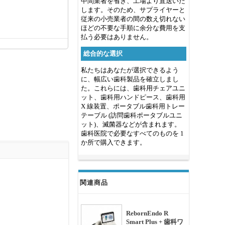
中間業者を省き、工場より直送いた
します。そのため、サプライヤーと
従来の小売業者の間の数え切れない
ほどの不要な手順に余分な費用を支
払う必要はありません。
総合的な選択
私たちはあなたが選択できるよう
に、幅広い歯科製品を確立しまし
た。これらには、歯科用チェアユニ
ット、歯科用ハンドピース、歯科用
X 線装置、ポータブル歯科用トレー
テーブル (訪問歯科ポータブルユニ
ット)、滅菌器などが含まれます。
歯科医院で必要なすべてのものを 1
か所で購入できます。
関連商品
RebornEndo R
Smart Plus + 歯科ワ