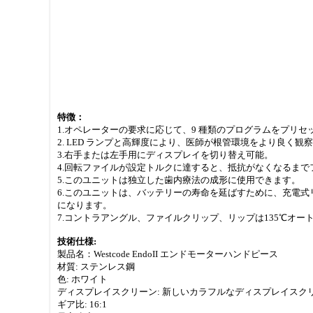
特徴：
1.オペレーターの要求に応じて、9 種類のプログラムをプリセ
2. LED ランプと高輝度により、医師が根管環境をより良く
3.右手または左手用にディスプレイを切り替え可能。
4.回転ファイルが設定トルクに達すると、抵抗がなくなるま
5.このユニットは独立した歯内療法の成形に使用できます。
6.このユニットは、バッテリーの寿命を延ばすために、充電式
になります。
7.コントラアングル、ファイルクリップ、リップは135℃オー
技術仕様:
製品名：Westcode EndoII エンドモーターハンドピース
材質: ステンレス鋼
色: ホワイト
ディスプレイスクリーン: 新しいカラフルなディスプレイスク
ギア比: 16:1