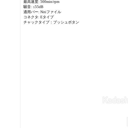
最高速度: 500min/rpm
騒音: ≤55dB
適用バー: Nitiファイル
コネクタ: Eタイプ
チャックタイプ：プッシュボタン