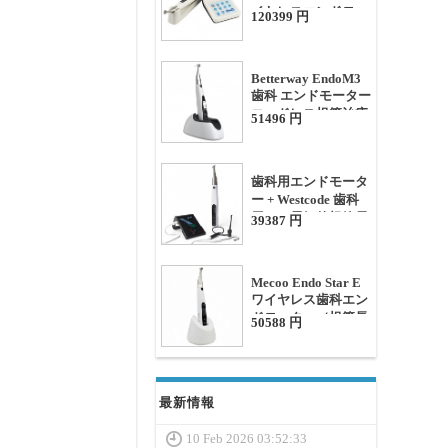
イヤレスエンドモー
120399 円
ター 根管長測定器付
き
Betterway EndoM3
歯科 エンドモーター
コードレス根管治療
51496 円
機器 往復運動機能付
き
歯科用エンドモータ
ー + Westcode 歯科
用ミニ電気的根管長
39387 円
測定器キット
Mecoo Endo Star E
ワイヤレス歯科エン
ドモーター（根管長
50588 円
測定機能付き）
最新情報
10 Feb 2026 03:52:33