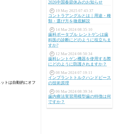
2026中国春節休みのお知らせ
19 May 2025 07:43:37
コントラアングルとは｜用途・種
類・選び方を徹底解説
14 Mar 2024 08:35:10
歯科ポータブル レントゲンは歯
科医の診断にどのように役立ちま
すか?
12 Mar 2024 08:50:34
歯科レントゲン機器を使用する際
にどのように防護されますか？
08 Mar 2024 07:19:11
インプラントトルクハンドピース
ニットは自動的にオフ
の技術原理
06 Mar 2024 08:39:34
歯内療法実習用模型歯の特徴は何
ですか？