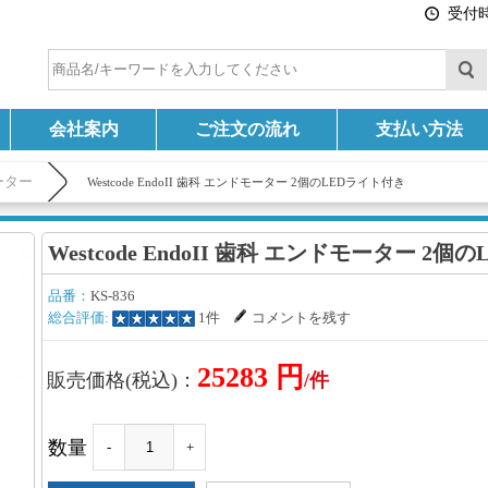
受付時間
会社案内
ご注文の流れ
支払い方法
ーター
Westcode EndoII 歯科 エンドモーター 2個のLEDライト付き
Westcode EndoII 歯科 エンドモーター 2
品番：
KS-836
総合評価:
1件
コメントを残す
25283 円
販売価格(税込)：
/件
数量
-
+