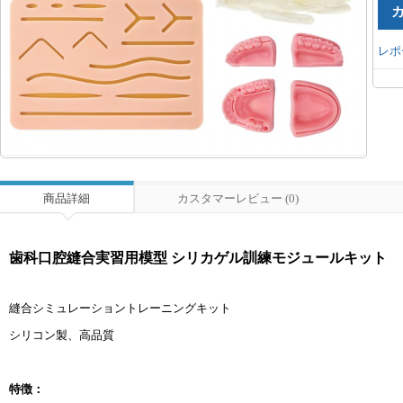
レポ
商品詳細
カスタマーレビュー (0)
歯科口腔縫合実習用模型 シリカゲル訓練モジュールキット
縫合シミュレーショントレーニングキット
シリコン製、高品質
特徴：