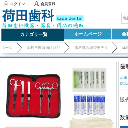
ログイン
会員登録
ホームページ
会
カテゴリ一覧
ホーム
歯科学教育向け商品
歯科縫合練習モデル
歯
歯
品番
総合
販
数