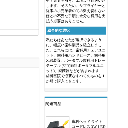
中間業者を省き、工場より直送いた
します。そのため、サプライヤーと
従来の小売業者の間の数え切れない
ほどの不要な手順に余分な費用を支
払う必要はありません。
総合的な選択
私たちはあなたが選択できるよう
に、幅広い歯科製品を確立しまし
た。これらには、歯科用チェアユニ
ット、歯科用ハンドピース、歯科用
X 線装置、ポータブル歯科用トレー
テーブル (訪問歯科ポータブルユニ
ット)、滅菌器などが含まれます。
歯科医院で必要なすべてのものを 1
か所で購入できます。
関連商品
歯科ヘッド ライト
コードレス 3W LED