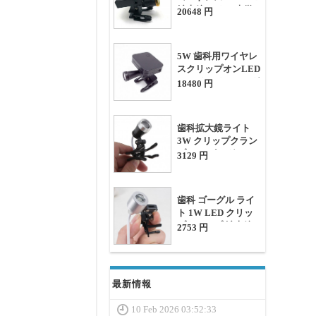
拡大鏡ライト(光学
20648 円
フィルター付き)
5W 歯科用ワイヤレ
スクリップオンLED
ヘッドライト（マグ
18480 円
ネット式バッテリー
2個付き、
60000lux）
歯科拡大鏡ライト
3W クリップクラン
プ LEDゴーグル ラ
3129 円
イト
歯科 ゴーグル ライ
ト 1W LED クリッ
プクランプ 拡大鏡ラ
2753 円
イト
最新情報
10 Feb 2026 03:52:33