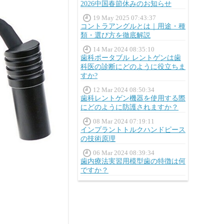
2026中国春節休みのお知らせ
19 May 2025 07:43:37
コントラアングルとは｜用途・種
類・選び方を徹底解説
14 Mar 2024 08:35:10
歯科ポータブル レントゲンは歯
科医の診断にどのように役立ちま
すか?
12 Mar 2024 08:50:34
歯科レントゲン機器を使用する際
にどのように防護されますか？
08 Mar 2024 07:19:11
インプラントトルクハンドピース
の技術原理
06 Mar 2024 08:39:34
歯内療法実習用模型歯の特徴は何
ですか？