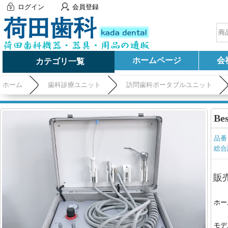
ログイン
会員登録
ホームページ
会
カテゴリ一覧
ホーム
歯科診療ユニット
訪問歯科ポータブルユニット
B
品番
総合
販
ホー
モデ