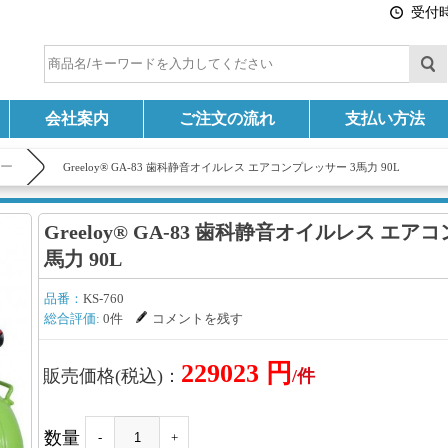
受付時間
会社案内
ご注文の流れ
支払い方法
サー
Greeloy® GA-83 歯科静音オイルレス エアコンプレッサー 3馬力 90L
Greeloy® GA-83 歯科静音オイルレス エア
馬力 90L
品番：
KS-760
総合評価:
0件
コメントを残す
229023 円
販売価格(税込)：
/件
数量
-
+