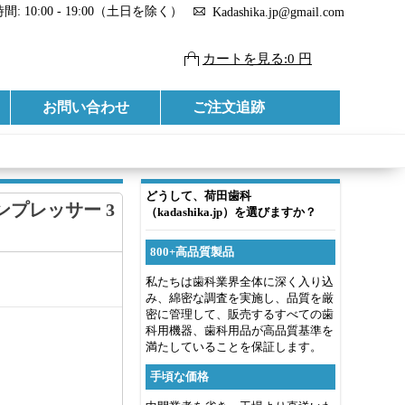
: 10:00 - 19:00（土日を除く）
Kadashika.jp@gmail.com
カートを見る:0 円
お問い合わせ
ご注文追跡
どうして、荷田歯科
コンプレッサー 3
（kadashika.jp）を選びますか？
800+高品質製品
私たちは歯科業界全体に深く入り込
み、綿密な調査を実施し、品質を厳
密に管理して、販売するすべての歯
科用機器、歯科用品が高品質基準を
満たしていることを保証します。
手頃な価格