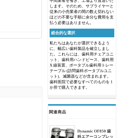
中間業者を省き、工場より直送いた
します。そのため、サプライヤーと
従来の小売業者の間の数え切れない
ほどの不要な手順に余分な費用を支
払う必要はありません。
総合的な選択
私たちはあなたが選択できるよう
に、幅広い歯科製品を確立しまし
た。これらには、歯科用チェアユニ
ット、歯科用ハンドピース、歯科用
X 線装置、ポータブル歯科用トレー
テーブル (訪問歯科ポータブルユニ
ット)、滅菌器などが含まれます。
歯科医院で必要なすべてのものを 1
か所で購入できます。
関連商品
Dynamic OF850 歯
科エアーコンプレッ