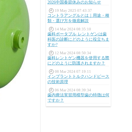
2026中国春節休みのお知らせ
19 May 2025 07:43:37
コントラアングルとは｜用途・種
類・選び方を徹底解説
14 Mar 2024 08:35:10
歯科ポータブル レントゲンは歯
科医の診断にどのように役立ちま
すか?
12 Mar 2024 08:50:34
歯科レントゲン機器を使用する際
にどのように防護されますか？
08 Mar 2024 07:19:11
インプラントトルクハンドピース
の技術原理
06 Mar 2024 08:39:34
歯内療法実習用模型歯の特徴は何
ですか？