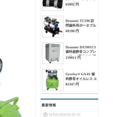
サー用モーター 1.13
65892 円
馬力
Dynamic TC196 訪
問歯科用ポータブル
オイル レス エア コ
49190 円
ンプレッサー 0.33馬
力 3.5L
Dynamic DA7001CS
歯科超静音コンプレ
ッサー 1馬力 24L 消
159011 円
音ボックス付き
Greeloy® GA-81 歯
科静音オイルレス エ
アコンプレッサー 1
81347 円
馬力 40L
最新情報
10 Feb 2026 03:52:33