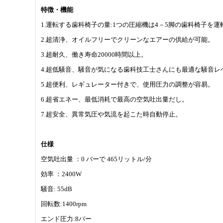
特徴・機能
1.運転する歯科椅子の量:1つの圧縮機は4－5脚の歯科椅子を運
2.超清浄、オイルフリーでクリーンなエアーの供給が可能。
3.超耐久、働き寿命20000時間以上。
4.超低騒音、騒音が気になる歯科技工士さんにも最適な騒音レ
5.超便利、レギュレーター付きで、使用圧力の調整が容易。
6.超省エネー、最低消耗で最高の空気吐出量だし。
7.超安全、異常気圧や気流を起こた時自動停止。
仕様
空気吐出量 ：0 バーで 465リットル/分
効率 ：2400W
騒音: 55dB
回転数:1400rpm
エンド圧力:8バー