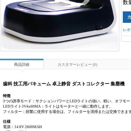
数
レポ
商品詳細
カスタマーレビュー (0)
歯科 技工用バキューム 卓上静音 ダストコレクター 集塵機
特徴
3つの誘導モード：サクションパワーとLEDライトの強い、軽い、オフモー
LEDライト3V4x60MA：ライトはモーターと一緒に動作します。
フィルター：頻繁に使用する場合は、フィルターを清掃または交換できま
仕様
電源：14.8V 2600MAH