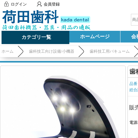
ログイン
会員登録
ホームページ
会
カテゴリ一覧
ホーム
歯科技工向け設備/小機器
歯科技工用バキューム
歯
品番
総合
販
電源