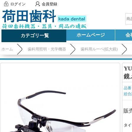
ログイン
会員登録
ホームページ
会
カテゴリ一覧
ホーム
歯科用照明・光学機器
歯科用ルーペ(拡大鏡)
Y
鏡
品番
総合
販
タイ