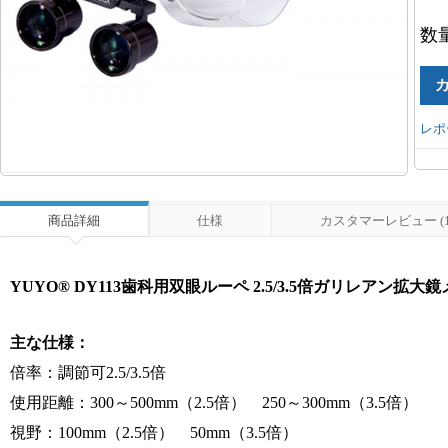
数
レポ
商品詳細
仕様
カスタマーレビュー (1
YUYO® DY113歯科用双眼ルーペ 2.5/3.5倍ガリレアン拡大
主な仕様：
倍率：調節可2.5/3.5倍
使用距離：300～500mm（2.5倍） 250～300mm（3.5倍）
視野：100mm（2.5倍） 50mm（3.5倍）