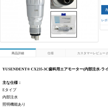
レポ
商品詳細
仕様
カスタマーレビュー (1
YUSENDENT® CX235-3C歯科用エアモーター(内部注水-ラ
主な仕様：
Eタイプ
内部注水
照明機能あり