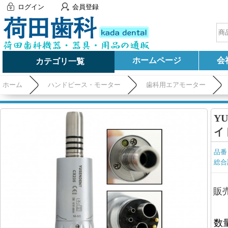
ログイン
会員登録
ホームページ
会
カテゴリ一覧
ホーム
ハンドピース・モーター
歯科用エアモーター
Y
イ
品番
総合
販
数