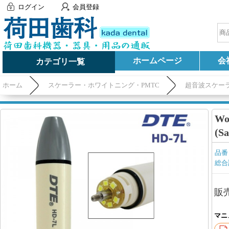
ログイン
会員登録
ホームページ
会
カテゴリ一覧
ホーム
スケーラー・ホワイトニング・PMTC
超音波スケー
W
(S
品番
総合
販
マニ