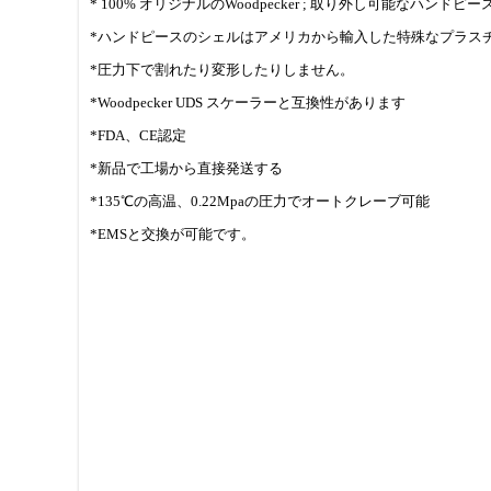
* 100% オリジナルのWoodpecker ; 取り外し可能なハンドピース
*ハンドピースのシェルはアメリカから輸入した特殊なプラス
*圧力下で割れたり変形したりしません。
*Woodpecker UDS スケーラーと互換性があります
*FDA、CE認定
*新品で工場から直接発送する
*135℃の高温、0.22Mpaの圧力でオートクレーブ可能
*EMSと交換が可能です。