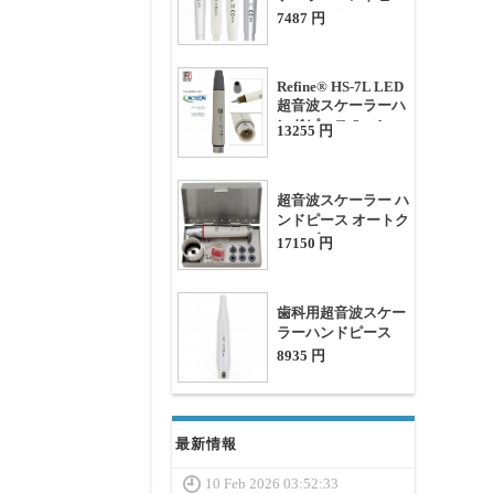
ス (ウッドペッカー
7487 円
UDS,EMSと互換性
あり)
Refine® HS-7L LED
超音波スケーラーハ
ンドピース Satelec
13255 円
Acteon Suprasson P5
LEDに適用
超音波スケーラー ハ
ンドピース オートク
レーブ キット Refine
17150 円
HP-5L LED (EMS
PIEZON LED
MAXPIEZO に適合)
歯科用超音波スケー
ラーハンドピース
HS-7H (DTE
8935 円
SATELEC対応)
最新情報
10 Feb 2026 03:52:33