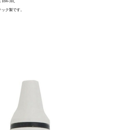
 HW-3H。
チック製です。