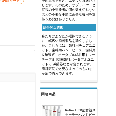
語).pdf.pdf
中間業者を省き、工場より直送いた
します。そのため、サプライヤーと
従来の小売業者の間の数え切れない
ほどの不要な手順に余分な費用を支
払う必要はありません。
総合的な選択
私たちはあなたが選択できるよう
に、幅広い歯科製品を確立しまし
た。これらには、歯科用チェアユニ
ット、歯科用ハンドピース、歯科用
X 線装置、ポータブル歯科用トレー
テーブル (訪問歯科ポータブルユニ
ット)、滅菌器などが含まれます。
歯科医院で必要なすべてのものを 1
か所で購入できます。
関連商品
Refine LED超音波ス
ケーラーハンドピー