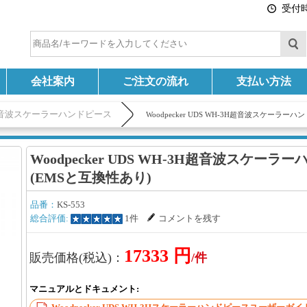
受付時間
会社案内
ご注文の流れ
支払い方法
音波スケーラーハンドピース
Woodpecker UDS WH-3H超音波スケーラー
Woodpecker UDS WH-3H超音波スケーラ
(EMSと互換性あり)
品番：
KS-553
総合評価:
1件
コメントを残す
17333 円
販売価格(税込)：
/件
マニュアルとドキュメント: